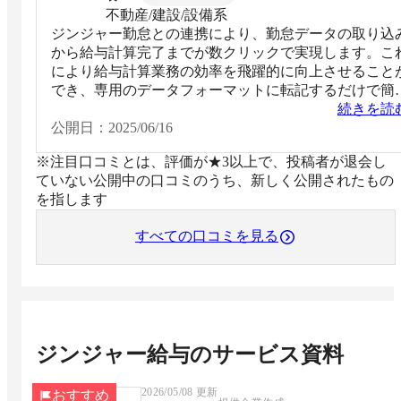
不動産/建設/設備系
ジンジャー勤怠との連携により、勤怠データの取り込
から給与計算完了までが数クリックで実現します。こ
により給与計算業務の効率を飛躍的に向上させること
でき、専用のデータフォーマットに転記するだけで簡
に連携可能です。さらに、勤務データに不備があると
続きを読
ラーで表示されるため、給与計算の漏れやミスを未然
公開日：
2025/06/16
防ぎ、業務の正確性を高める点も大きなメリットです
※注目口コミとは、評価が★3以上で、投稿者が退会し
ていない公開中の口コミのうち、新しく公開されたもの
を指します
すべての口コミを見る
ジンジャー給与
のサービス資料
2026/05/08
更新
おすすめ