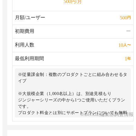
円/月
500
月額/ユーザー
500
円
初期費用
ー
利用人数
10
人
〜
最低利用期間
1
年
※従量課金制：複数のプロダクトごとに組み合わせるタ
イプ
※大規模企業（1,000名以上）は、別途見積もり
ジンジャーシリーズの中から1つご使用いただくプラン
です。
プロダクト料金とは別にサポートプランについても無料
※BOXIL編集部調査情報
プラン他3プランから選ぶことができます。
・Self