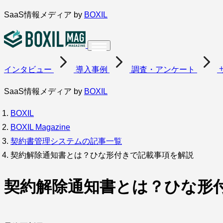
内
SaaS情報メディア by
BOXIL
容
を
ス
インタビュー
導入事例
調査・アンケート
キ
ッ
SaaS情報メディア by
BOXIL
プ
BOXIL
BOXIL Magazine
契約書管理システムの記事一覧
契約解除通知書とは？ひな形付きで記載事項を解説
契約解除通知書とは？ひな形