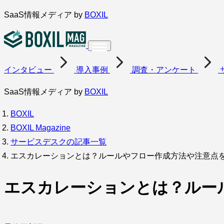
内
SaaS情報メディア by
BOXIL
容
を
ス
インタビュー
導入事例
調査・アンケート
キ
ッ
SaaS情報メディア by
BOXIL
プ
BOXIL
BOXIL Magazine
サービスデスクの記事一覧
エスカレーションとは？ルールやフロー作成方法や注意点
エスカレーションとは？ルー