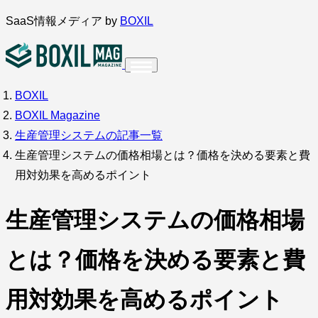
内
SaaS情報メディア by
BOXIL
容
を
ス
BOXIL
インタビュー
導入事例
調査・アンケート
キ
BOXIL Magazine
ッ
サービス比較
キーワードから探す
生産管理システムの記事一覧
プ
生産管理システムの価格相場とは？価格を決める要素と費
SaaS情報メディア by
BOXIL
用対効果を高めるポイント
生産管理システムの価格相場
とは？価格を決める要素と費
用対効果を高めるポイント