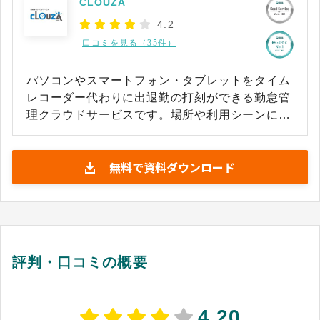
CLOUZA
4.2
口コミを見る（35件）
パソコンやスマートフォン・タブレットをタイム
レコーダー代わりに出退勤の打刻ができる勤怠管
理クラウドサービスです。場所や利用シーンにと
らわれず、在宅勤務、訪問介護、建設現場、警備
など様々な方々にご活用いただけます。誰でも簡
無料で資料ダウンロード
単に操作ができるシンプルでわかりやすいデザイ
ンになっている他、初期費用がなく、導入前でも
サポートを受けることができるため、初めての勤
怠管理システム利用でも安心して導入できます。
評判・口コミの概要
4.20