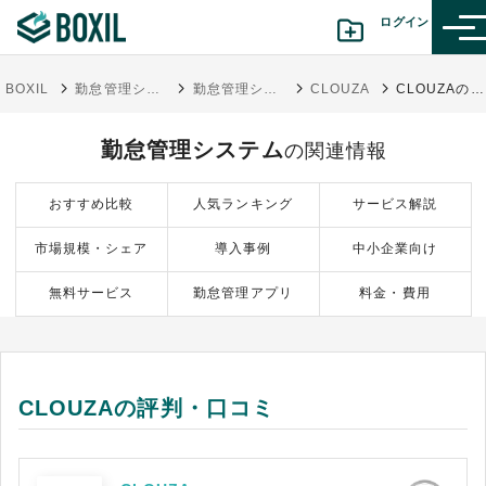
ログイン
BOXIL
勤怠管理システムおすすめ17選 - 一覧比較表で費用・機能 | 選び方【シェアランキング】
勤怠管理システム
CLOUZA
CLOUZAの評判・口コミ
カテゴリから探す
勤怠管理システム
の関連情報
診断から探す(β版)
おすすめ比較
人気ランキング
サービス解説
記事から探す
市場規模・シェア
導入事例
中小企業向け
BOXILの使い方ガイド
情報掲載をご希望の方へ
無料サービス
勤怠管理アプリ
料金・費用
CLOUZAの評判・口コミ