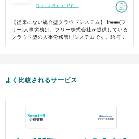
口コミを見る（115件）
【従来にない統合型クラウドシステム】 freee(フ
リー)人事労務は、フリー株式会社が提供している
クラウド型の人事労務管理システムです。給与計
算や勤怠管理、社会保険の手続き、年末調整など
の煩雑な業務をひとつにまとめて管理できる国内
唯一の統合型クラウドシステムのため、バックオ
フィス業務の負担を大幅に軽減します。また2017
年には、経済産業省後援の「第2回HRテクノロジ
よく比較されるサービス
ー大賞」の労務、福利厚生サービス部門で優秀賞
を受賞しています。