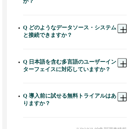
か？
Tableau Cloudではサーバーやインフラの管理を行
わずにクラウド上で分析基盤を利用でき、Tableau 
A 
Tableauでは、主に3種類のユーザーライセンス
Serverでは自社インフラやクラウド上にサーバー
があり、役割に応じた機能の違いがあります。

を立てて、より細かなガバナンスや構成管理を自
Q
どのようなデータソース・システム
Tableau Creatorはデータ準備・分析・ダッシュボー
社側で行えます。
と接続できますか？
ド作成・パブリッシュまでを担うユーザー向け
で、Tableau DesktopやTableau Prep Builder、Tableau 
A 
Tableauは、ファイル（Excel・CSV・PDFなど）
Cloud／Server上のCreatorライセンスを利用できま
やリレーショナルデータベース、クラウドデータ
す。

ウェアハウス、SaaSアプリケーションなど、多様
Q
日本語を含む多言語のユーザーイン
なデータソースに接続可能です。

Tableau Explorerは、公開済みの信頼できるデータ
ターフェイスに対応していますか？
ソースをもとに、ブラウザからセルフサービスで
Tableau Desktopの［接続］ペインからローカルフ
分析やダッシュボード編集を行うユーザー向けで
A 
Tableauは、日本語を含む複数の言語にローカラ
ァイルやデータベースに接続できるほか、Tableau 
す。

イズされたユーザーインターフェイスを提供して
Server／Tableau Cloud経由で公開されたデータソー
おり、Tableau DesktopやTableau Cloudなどで日本語
Q
導入前に試せる無料トライアルはあ
スにも接続できます。

Tableau Viewerは、作成済みダッシュボードの閲
表示に切り替えて利用可能です。

覧・インタラクションを中心に行う閲覧ユーザー
りますか？
また、Tableauのコネクタ一覧にある各種クラウド
向けのライセンスです。
Tableau Desktopでは、初回起動時にOSのロケール
サービスやデータベースと直接接続でき、統合パ
A 
Tableauは、Tableau DesktopおよびTableau Cloud
に応じた言語が自動選択され、メニューから任意
ートナーとの連携を通じて既存のデータ基盤を活
を中心に、無料トライアルを提供しています。
のUI言語を選択できます。

かした分析環境を構築できます。
Tableau Desktopは14日間の無料トライアル期間が