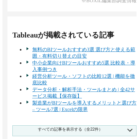
※BOXIL編集部調査情報
あり、同期間中は製品版と同等の機能を利用でき
また、Unicode対応により、日本語データを含むさ
ます。Tableau Cloudについても、専用フォームか
まざまな言語のデータも扱えます。
らアカウントを登録してクラウド環境での分析を
試せます。
Tableau
が掲載されている記事
無料のBIツールおすすめ3選 選び方と使える範
囲・有料切り替えの目安
中小企業向けBIツールおすすめ5選 比較表・導
入事例つき
経営分析ツール・ソフトの比較12選 | 機能を徹
底比較
データ分析・解析手法・ツールまとめ | 全42サ
ービス掲載【保存版】
製造業がBIツールを導入するメリットと選び方
– ツール7選 | Excelの限界
BIツール比較23選 わかりやすい種類・選び
すべての記事を表示する（全22件）
方・おすすめサービス