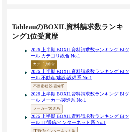
BIツールの費用相場と料金比較・おすすめソフ
ト15選
データ分析ツール7選！種類やメリット、選び
方を解説
Tableau
のBOXIL資料請求数ランキ
BIツールのTableau ・Domo・Metabase・Redash
を比較 | 料金や評判
ング1位受賞歴
Macで利用できるBIツールを比較！有料・無
料・オープンソースのおすすめ
2026 上半期 BOXIL資料請求数ランキング BIツ
ダッシュボード作成ツール比較20選！おすすめ
ール カテゴリ総合 No.1
システム・BIツール【無料あり】
AIを搭載したBIツール10選 – 機能・料金比較
カテゴリ総合
オンプレミスで導入できるBIツール8選 – 機
2026 上半期 BOXIL資料請求数ランキング BIツ
能・料金比較
ール 不動産/建設/設備系 No.1
セールステックツールおすすめ24選！主な種
不動産/建設/設備系
類・活用ポイント
2026 上半期 BOXIL資料請求数ランキング BIツ
LookerとTableau（タブロー）どちらを採用すべ
ール メーカー/製造系 No.1
き？主要BIツールを徹底比較！
MotionBoard × Tableau × Qlik Cloud Analytics ×
メーカー/製造系
Power BIを比較 | 機能・価格
2026 上半期 BOXIL資料請求数ランキング BIツ
SQLを活用できるBIツール9選！SQLとBIツー
ール IT/通信/インターネット系 No.1
ルの違いとは？
IT/通信/インターネット系