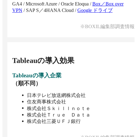
GA4
/
Microsoft Azure
/
Oracle Eloqua
/
Box／Box over
VPN
/
SAP S／4HANA Cloud
/
Google ドライブ
※BOXIL編集部調査情報
Tableau
の導入効果
Tableau
の導入企業
（順不同）
日本テレビ放送網株式会社
住友商事株式会社
株式会社Ｓｋｉｌｌｎｏｔｅ
株式会社Ｔｒｕｅ Ｄａｔａ
株式会社三菱ＵＦＪ銀行