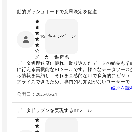
動的ダッシュボードで意思決定を促進
キャンペーン
4
/5
メーカー/製造系
データ処理速度に優れ、取り込んだデータの編集も柔
に行える高機能なBIツールです。様々なデータソース
ら情報を集約し、それを直感的なUIで多角的にビジュ
アライズできるため、専門的な知識がないユーザーで
データに基づいた深い洞察を得ることが可能です。ユ
続きを読
ザーの操作で可視化したデータを簡単に表現できる動
公開日：
2025/06/24
なダッシュボードを構築できる機能は、データ共有と
ータドリブンな意思決定をサポートします。
データドリブンを実現するBIツール