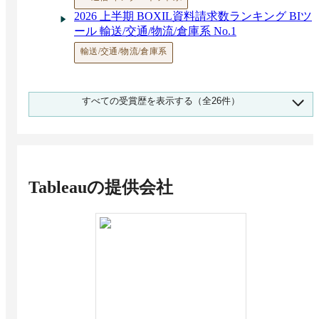
スマホアプリ対応のBIツール10選！メリットや
2026 上半期 BOXIL資料請求数ランキング BIツ
選び方も解説
ール 輸送/交通/物流/倉庫系 No.1
BIツールの導入事例｜抱えていた課題と導入後
の効果まとめ
輸送/交通/物流/倉庫系
BIツールの市場シェア 1,603人調査 1位は
MicroStrategy ONE
国内BIツールの市場規模は？ビッグデータ・ア
2026 上半期 BOXIL資料請求数ランキング BIツ
すべての受賞歴を表示する（全26件）
ナリティクス予測 | 注目ツールも紹介
ール 小売/流通/商社系 No.1
大企業向け「BIツール」おすすめ12選！選定の
小売/流通/商社系
ポイントと導入のメリット
2026 上半期 BOXIL資料請求数ランキング BIツ
ール 金融/保険系 No.1
金融/保険系
Tableau
の提供会社
2026 上半期 BOXIL資料請求数ランキング BIツ
ール サービス/外食/レジャー系 No.1
サービス/外食/レジャー系
2026 上半期 BOXIL資料請求数ランキング BIツ
ール コンサルティング・専門サービス No.1
コンサルティング・専門サービス
2026 上半期 BOXIL資料請求数ランキング BIツ