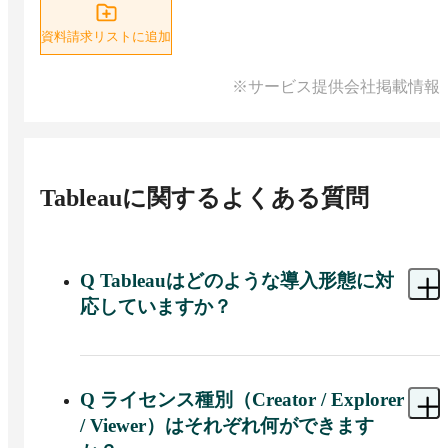
資料請求リストに追加
※サービス提供会社掲載情報
Tableau
に関するよくある質問
Q
Tableauはどのような導入形態に対
応していますか？
A 
Tableauは、クラウド型の「Tableau Cloud」とセ
ルフホスティング型の「Tableau Server」に対応し
ており、自社のインフラやクラウド環境（プライ
Q
ライセンス種別（Creator / Explorer
ベート／パブリッククラウド）に合わせて導入形
/ Viewer）はそれぞれ何ができます
態を選択可能です。
