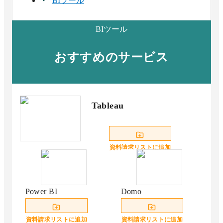
BIツール
ール エネルギー/環境/リサイクル系 No.1
エネルギー/環境/リサイクル系
BIツール
2025 下半期 BOXIL資料請求数ランキング BIツ
ール IT/通信/インターネット系 No.1
おすすめのサービス
IT/通信/インターネット系
2025 下半期 BOXIL資料請求数ランキング BIツ
ール 輸送/交通/物流/倉庫系 No.1
輸送/交通/物流/倉庫系
Tableau
2025 下半期 BOXIL資料請求数ランキング BIツ
ール 小売/流通/商社系 No.1
小売/流通/商社系
2025 下半期 BOXIL資料請求数ランキング BIツ
資料請求リストに追加
ール 金融/保険系 No.1
金融/保険系
2025 下半期 BOXIL資料請求数ランキング BIツ
Power BI
Domo
ール サービス/外食/レジャー系 No.1
サービス/外食/レジャー系
資料請求リストに追加
資料請求リストに追加