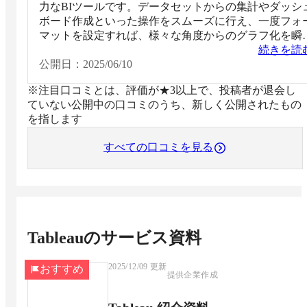
力なBIツールです。データセットからの集計やダッシ
ボード作成といった操作をスムーズに行え、一度フォ
マットを設定すれば、様々な角度からのグラフ化を瞬
に実行できる点が大きな特徴です。これにより、デー
続きを読
の多角的な解釈と可視化を迅速に行え、データに基づ
公開日：
2025/06/10
た意思決定を支援します。
※注目口コミとは、評価が★3以上で、投稿者が退会し
ていない公開中の口コミのうち、新しく公開されたもの
を指します
すべての口コミを見る
Tableau
のサービス資料
2025/12/09
更新
おすすめ
提供企業作成