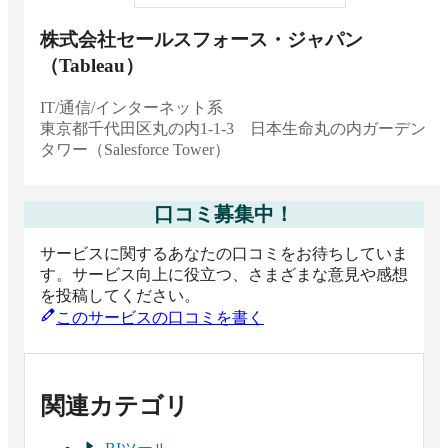
ール 医療系 No.1
医療系
株式会社セールスフォース・ジャパン
2026 上半期 BOXIL資料請求数ランキング BIツ
（Tableau）
ール 大企業向け No.1
IT/通信/インターネット系
大企業向け（1,000名以上）
東京都
千代田区丸の内1-1-3 日本生命丸の内ガーデン
2026 上半期 BOXIL資料請求数ランキング BIツ
タワー（Salesforce Tower）
ール 中小企業向け No.1
中小企業向け（1,000名未満）
口コミ募集中！
2025 下半期 BOXIL資料請求数ランキング BIツ
ール カテゴリ総合 No.1
サービスに関するあなたの口コミをお待ちしていま
カテゴリ総合
す。サービス向上に役立つ、さまざまな意見や感想
2025 下半期 BOXIL資料請求数ランキング BIツ
を投稿してください。
ール 不動産/建設/設備系 No.1
このサービスの口コミを書く
不動産/建設/設備系
2025 下半期 BOXIL資料請求数ランキング BIツ
ール メーカー/製造系 No.1
関連カテゴリ
メーカー/製造系
2025 下半期 BOXIL資料請求数ランキング BIツ