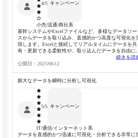
キャンペーン
4
/5
小売/流通/商社系
基幹システムやExcelファイルなど、多様なデータソー
スからデータを取り込み、直感的かつ高度な可視化を
現します。Excelと接続してリアルタイムにデータを共
有・更新できる柔軟性や、取り込んだデータを自由に
工して自身が求める情報を的確に表示できる点が、詳
続きを読
な分析作業において非常に使いやすいです。Excelマク
公開日：
2025/06/12
ロで行っていた集計作業の負荷や、マクロ破損による
計ミスのリスクからも解放されます。
膨大なデータを瞬時に分析し可視化
キャンペーン
5
/5
IT/通信/インターネット系
データを直感的かつ迅速に可視化・分析できる非常に