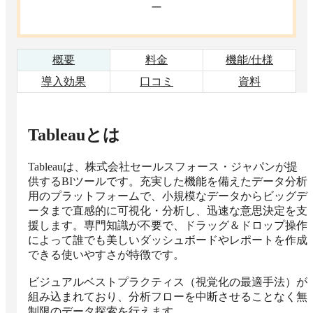
ー
概要
料金
機能/仕様
導入効果
口コミ
資料
Tableau
とは
Tableauは、株式会社セールスフォース・ジャパンが提
供するBIツールです。充実した機能を備えたデータ分析
用のプラットフォームで、小規模なデータからビッグデ
ータまで直感的に可視化・分析し、迅速な意思決定を支
援します。専門知識が不要で、ドラッグ＆ドロップ操作
によって誰でも美しいダッシュボードやレポートを作成
できる使いやすさが特徴です。

ビジュアルベストプラクティス（視覚化の最適手法）が
組み込まれており、分析フローを中断させることなく無
制限のデータ探索を行えます。
