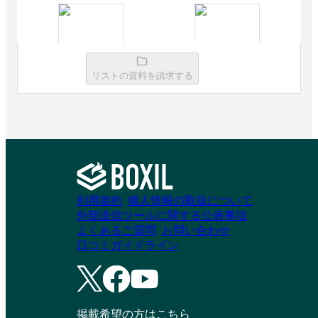
2025 下半期 BOXIL資料請求数ランキング BIツ
ール コンサルティング・専門サービス No.1
コンサルティング・専門サービス
2025 下半期 BOXIL資料請求数ランキング BIツ
Dr.Sum
MotionBoard
ール マスコミ/広告/デザイン/ゲーム/エンター
リストの資料を請求する
テイメント系 No.1
資料請求リストに追加
資料請求リストに追加
マスコミ/広告/デザイン/ゲーム/エンターテイメント系
2025 下半期 BOXIL資料請求数ランキング BIツ
ール 医療系 No.1
医療系
LaKeel BI
FineReport
2025 下半期 BOXIL資料請求数ランキング BIツ
ール 大企業向け No.1
利用規約
個人情報の取扱について
大企業向け（1,000名以上）
資料請求リストに追加
資料請求リストに追加
外部送信ツールに関する公表事項
よくあるご質問
お問い合わせ
2025 下半期 BOXIL資料請求数ランキング BIツ
口コミガイドライン
ール 中小企業向け No.1
中小企業向け（1,000名未満）
WebQuery
Yellowfin
掲載希望の方はこちら