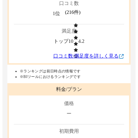
口コミ数
(
216
件)
1位
満足度
トップ10
4.2
口コミ数/満足度を詳しく見る
※ランキングは前日時点の情報です
※BIツールにおけるランキングです
料金/プラン
価格
ー
初期費用