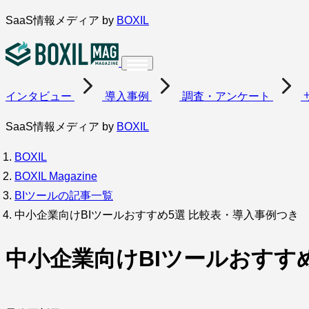
内
SaaS情報メディア by
BOXIL
容
を
ス
インタビュー
導入事例
調査・アンケート
キ
ッ
SaaS情報メディア by
BOXIL
プ
BOXIL
BOXIL Magazine
BIツールの記事一覧
中小企業向けBIツールおすすめ5選 比較表・導入事例つき
中小企業向けBIツールおすす