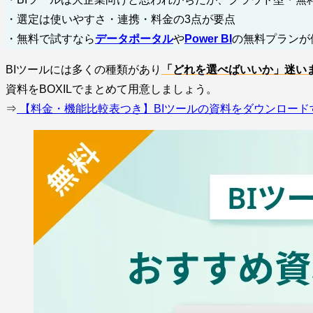
・選定は使いやすさ・連携・料金の3点が要点
・無料で試すなら
データポータル
や
Power BI
の無料プランが
BIツールには多くの種類があり
「どれを選べばいいか」迷い
資料をBOXILでまとめて用意しましょう。
⇒
【料金・機能比較表つき】BIツールの資料をダウンロード