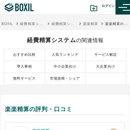
ログイン
BOXIL
経費精算システム比較おすすめ18選 | タイプ図解や料金表と選び方
経費精算システム
楽楽精算
楽楽精算の評判・口コミ
カテゴリから探す
経費精算システム
の関連情報
診断から探す(β版)
おすすめ比較
人気ランキング
サービス解説
記事から探す
導入事例
中小企業向け
大企業向け
BOXILの使い方ガイド
情報掲載をご希望の方へ
無料サービス
市場規模・シェア
楽楽精算の評判・口コミ