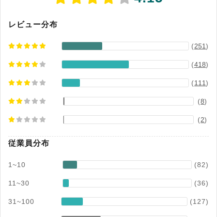
をそのまま電子化。 会社規模や業種を問わず、幅
広い企業の経費精算を効率化します。 ※1：デロ
イト トーマツ ミック経済研究所「クラウド型経
レビュー分布
費精算システム市場の実態と展望」（ミックITリ
(
251
)
ポート2026年6月号）より ※2：自社調べ ※3：
社員数100名の場合の年間の導入効果（ラクス調
(
418
)
べ）
(
111
)
(
8
)
(
2
)
従業員分布
1~10
(82)
11~30
(36)
31~100
(127)