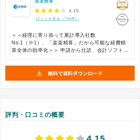
楽楽精算
4.15
口コミを見る（790件）
＜＜経理に寄り添って累計導入社数
No.1（※1）、「楽楽精算」だから可能な経費精
算全体の効率化＞＞ 申請から仕訳、会計ソフトへ
のデータ連携まですべてをデジタル化！ 手入力の
負担やミスを削減し、経費精算業務がラクになり
無料で資料ダウンロード
ます ★CM放映中！充実したサポート体制でお客
様満足度94%(※2) ★AI-OCRの自動読み取りや自
動仕訳・会計ソフト連携で経費精算業務を80％
（※3）削減 ★電子帳簿保存法に対応、領収書等
の原本ファイリングが不要 「楽楽精算」なら、申
請から承認、仕訳や会計ソフトへの転記など全て
評判・口コミの概要
の経費精算業務の効率化が実現できます。 豊富な
機能に、高いカスタマイズ性と柔軟なワークフロ
ーを併せ持ち、現在の承認フローやフォーマット
4.15