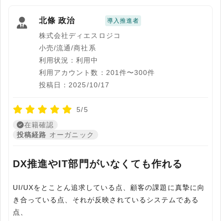
北條 政治
導入推進者
株式会社ディエスロジコ
小売/流通/商社系
利用状況：利用中
利用アカウント数：201件〜300件
投稿日：2025/10/17
5/5
在籍確認
投稿経路
オーガニック
DX推進やIT部門がいなくても作れる
UI/UXをとことん追求している点、顧客の課題に真摯に向
き合っている点、それが反映されているシステムである
点、