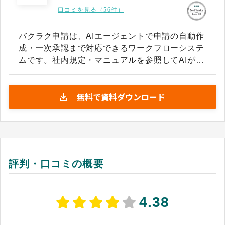
口コミを見る（56件）
バクラク申請は、AIエージェントで申請の自動作
成・一次承認まで対応できるワークフローシステ
ムです。社内規定・マニュアルを参照してAIがレ
ビューし、確信度が高い申請は自動で一次承認を
実行するため、承認業務の工数を削減しやすくな
無料で資料ダウンロード
っています。承認経路は申請金額・役職・チーム
に応じて自動分岐し、購買申請と支払申請の紐付
け・予算超過の事前検知にも対応しています。 ス
マホアプリ（iOS/Android）・Slack承認通知連携
にも対応しており、場所を選ばず申請・承認を進
めやすくなっています。二重申請の自動検知機能
評判・口コミの概要
も備えており、全社横断のワークフロー管理を一
元化しやすくなっています。バクラク申請は、経
費精算や請求書支払申請を同じワークフロー上で
4.38
管理でき、バクラク請求書受取との連携にも対応
しています。多くの企業で導入実績を持つバクラ