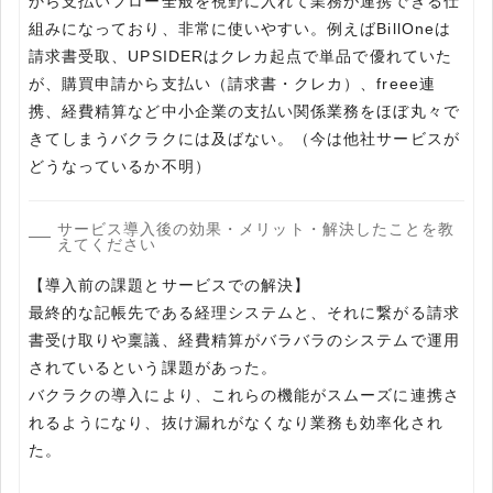
から支払いフロー全般を視野に入れて業務が連携できる仕
組みになっており、非常に使いやすい。例えばBillOneは
請求書受取、UPSIDERはクレカ起点で単品で優れていた
が、購買申請から支払い（請求書・クレカ）、freee連
携、経費精算など中小企業の支払い関係業務をほぼ丸々で
きてしまうバクラクには及ばない。（今は他社サービスが
どうなっているか不明）
サービス導入後の効果・メリット・解決したことを教
えてください
【導入前の課題とサービスでの解決】
最終的な記帳先である経理システムと、それに繋がる請求
書受け取りや稟議、経費精算がバラバラのシステムで運用
されているという課題があった。
バクラクの導入により、これらの機能がスムーズに連携さ
れるようになり、抜け漏れがなくなり業務も効率化され
た。