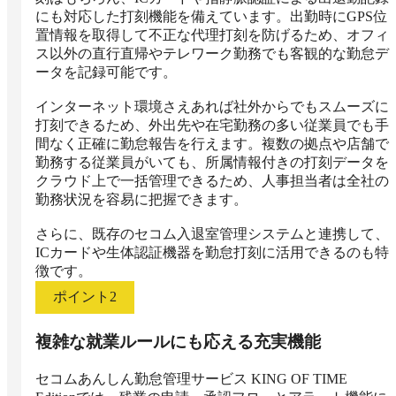
にも対応した打刻機能を備えています。出勤時にGPS位
置情報を取得して不正な代理打刻を防げるため、オフィ
ス以外の直行直帰やテレワーク勤務でも客観的な勤怠デ
ータを記録可能です。

インターネット環境さえあれば社外からでもスムーズに
打刻できるため、外出先や在宅勤務の多い従業員でも手
間なく正確に勤怠報告を行えます。複数の拠点や店舗で
勤務する従業員がいても、所属情報付きの打刻データを
クラウド上で一括管理できるため、人事担当者は全社の
勤務状況を容易に把握できます。

さらに、既存のセコム入退室管理システムと連携して、
ICカードや生体認証機器を勤怠打刻に活用できるのも特
徴です。
ポイント
2
複雑な就業ルールにも応える充実機能
セコムあんしん勤怠管理サービス KING OF TIME 