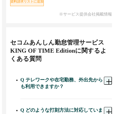
資料請求リストに追加
※サービス提供会社掲載情報
セコムあんしん勤怠管理サービス
KING OF TIME Edition
に関するよ
くある質問
Q
テレワークや在宅勤務、外出先から
も利用できますか？
A 
セコムあんしん勤怠管理サービス KING OF 
TIME Edition は、PC・タブレット・スマートフォ
ン・携帯電話から利用でき、テレワークや在宅勤
Q
どのような打刻方法に対応していま