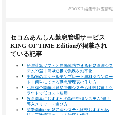
署・支店などの単位で管理権限を設定でき、全権
限をもつ管理者は操作履歴の確認も行えます。
※BOXIL編集部調査情報
セコムあんしん勤怠管理サービス
KING OF TIME Edition
が掲載され
ている記事
給与計算ソフトと自動連携できる勤怠管理シス
テム23選｜簡単連携で業務を効率化
出勤簿のエクセルテンプレート無料ダウンロー
ド｜簡単にできる勤怠管理表の作り方
小規模企業向け勤怠管理システム比較17選！ク
ラウドで低コスト運用
飲食業界におすすめの勤怠管理システム9選！
導入メリット・選び方
製造業向け勤怠管理システム比較おすすめ比