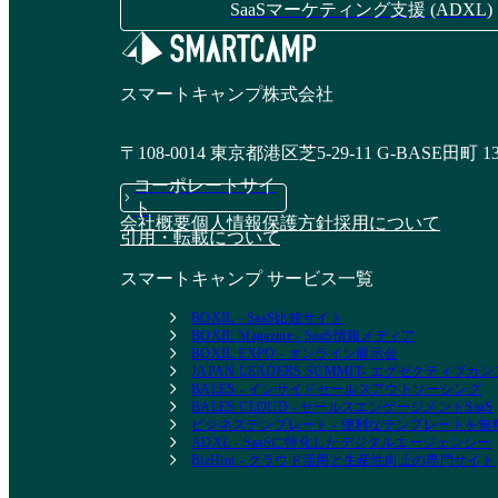
SaaSマーケティング支援 (ADXL)
キンタイミライ
CLOUZA
スマートキャンプ株式会社
資料請求リストに追加
資料請求リストに追加
〒108-0014 東京都港区芝5-29-11 G-BASE田町 1
コーポレートサイ
ト
会社概要
個人情報保護方針
採用について
引用・転載について
スマートキャンプ サービス一覧
BOXIL - SaaS比較サイト
BOXIL Magazine - SaaS情報メディア
BOXIL EXPO - オンライン展示会
JAPAN LEADERS SUMMIT- エグゼクティブ
BALES - インサイドセールスアウトソーシング
BALES CLOUD - セールスエンゲージメントSaaS
ビジネステンプレート - 便利なテンプレートを
ADXL - SaaSに特化したデジタルエージェンシー
BizHint - クラウド活用と生産性向上の専門サイト