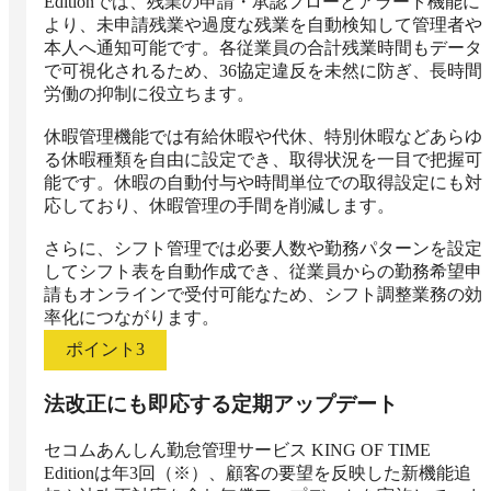
Editionでは、残業の申請・承認フローとアラート機能に
より、未申請残業や過度な残業を自動検知して管理者や
本人へ通知可能です。各従業員の合計残業時間もデータ
で可視化されるため、36協定違反を未然に防ぎ、長時間
労働の抑制に役立ちます。

休暇管理機能では有給休暇や代休、特別休暇などあらゆ
る休暇種類を自由に設定でき、取得状況を一目で把握可
能です。休暇の自動付与や時間単位での取得設定にも対
応しており、休暇管理の手間を削減します。

さらに、シフト管理では必要人数や勤務パターンを設定
してシフト表を自動作成でき、従業員からの勤務希望申
請もオンラインで受付可能なため、シフト調整業務の効
率化につながります。
ポイント
3
法改正にも即応する定期アップデート
セコムあんしん勤怠管理サービス KING OF TIME 
Editionは年3回（※）、顧客の要望を反映した新機能追