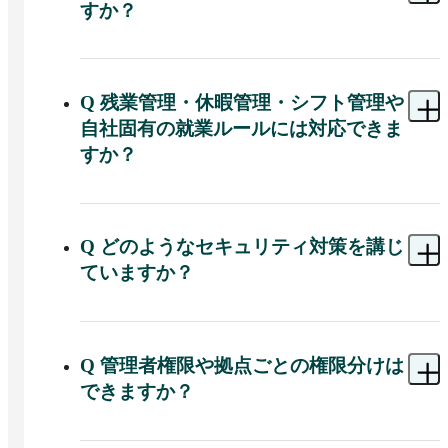
務、外出先からの利用にも対応しています。
すか？
A 
セコムあんしん勤怠管理サービス KING OF 
TIME Edition は、ICカードリーダーや生体認証、
PCログイン連携、セコム入退室管理システム連
Q
残業管理・休暇管理・シフト管理や
携、アルコールチェック連携などの多様な打刻方
自社固有の就業ルールには対応できま
法に対応しています。
すか？
A 
セコムあんしん勤怠管理サービス KING OF 
TIME Edition は、残業管理・休暇管理・スケジュ
ール（シフト）管理・申請承認機能を備え、遅刻
Q
どのようなセキュリティ対策を講じ
回数や残業時間などの条件に応じたアラート設定
ていますか？
も可能で、各企業の就業ルールに柔軟に対応でき
ます。
A 
セコムあんしん勤怠管理サービス KING OF 
TIME Edition は、ファイアウォールによる通信制
限、SQLインジェクションやクロスサイトスクリ
Q
管理者権限や拠点ごとの権限分けは
プティング対策、ブルートフォース攻撃対策な
できますか？
ど、Webアプリケーションとインフラ両面でのセ
キュリティ対策が施されています。
A 
可能です。正社員・アルバイト・パート・部