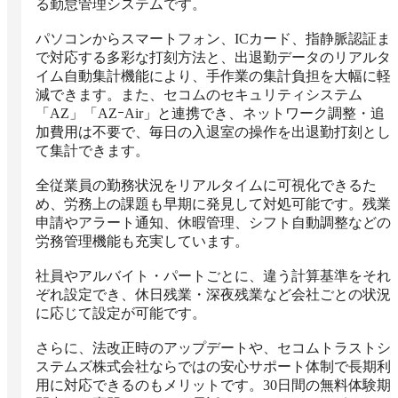
る勤怠管理システムです。

パソコンからスマートフォン、ICカード、指静脈認証ま
で対応する多彩な打刻方法と、出退勤データのリアルタ
イム自動集計機能により、手作業の集計負担を大幅に軽
減できます。また、セコムのセキュリティシステム
「AZ」「AZｰAir」と連携でき、ネットワーク調整・追
加費用は不要で、毎日の入退室の操作を出退勤打刻とし
て集計できます。

全従業員の勤務状況をリアルタイムに可視化できるた
め、労務上の課題も早期に発見して対処可能です。残業
申請やアラート通知、休暇管理、シフト自動調整などの
労務管理機能も充実しています。

社員やアルバイト・パートごとに、違う計算基準をそれ
ぞれ設定でき、休日残業・深夜残業など会社ごとの状況
に応じて設定が可能です。

さらに、法改正時のアップデートや、セコムトラストシ
ステムズ株式会社ならではの安心サポート体制で長期利
用に対応できるのもメリットです。30日間の無料体験期