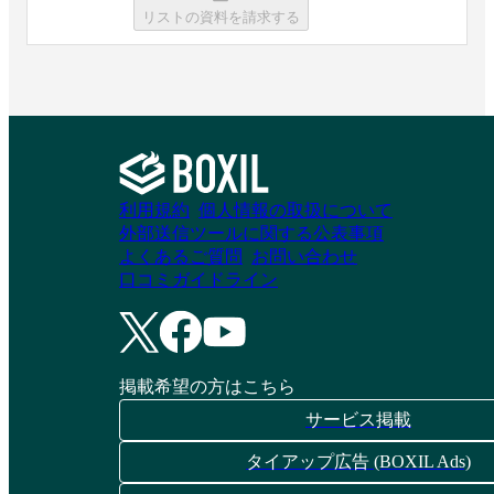
リストの資料を請求する
カオナビ
SmartHR労務管理
資料請求リストに追加
資料請求リストに追加
ジンジャー勤怠
マネーフォワード ク
利用規約
個人情報の取扱について
外部送信ツールに関する公表事項
ラウド勤怠Plus
よくあるご質問
お問い合わせ
資料請求リストに追加
口コミガイドライン
資料請求リストに追加
掲載希望の方はこちら
COMPANY勤怠管理
楽楽勤怠
サービス掲載
タイアップ広告 (BOXIL Ads)
資料請求リストに追加
資料請求リストに追加