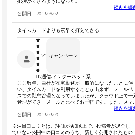
把握ができるようになった。
続きを読
公開日：
2023/05/02
タイムカードよりも素早く打刻できる
キャンペーン
5
/5
IT/通信/インターネット系
ここ数年、自社が在宅勤務が一般的になったことに伴
い、タイムカードを利用することが出来ず、メールベ
スでの勤怠管理となっていましたが、クラウド上で一
管理ができ、メールと比べてお手軽です。また、スマ
トフォンでも打刻が可能で、社内での外回りの時でも
続きを読
怠を付けられます。有給などの情報も画面上で確認で
公開日：
2023/03/09
き、有給の残日数を忘れることが無くなったのも良い
※注目口コミとは、評価が★3以上で、投稿者が退会し
でした。
ていない公開中の口コミのうち、新しく公開されたもの