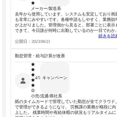
メーカー/製造系
去年から使用しています、システムも安定しており画
も非常にみやすいです。各種申請もしやすく、業務効
が上がりました。管理側から見ると、部署ごとに表示
できて、今日誰が何時に出勤しているのか一目でわか
ので非常に管理がしやすく便利です。残業の上限規制
続きを読
対応や有休をきちんととっているのかも確認できるの
公開日：
2023/06/21
お勧めできます。
勤怠管理・給与計算が改善
キャンペーン
4
/5
小売/流通/商社系
紙のタイムカードで管理していた勤怠が全てクラウド
で管理ができるようになり、 労務課の業務が格段に向
上した。 残業時間や有給休暇の状況もリアルタイムに