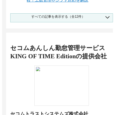
較！工数管理やシフト対応を解説
打刻機とは？特徴・種類 | タイムカード・IC・
すべての記事を表示する（全12件）
指紋認証のおすすめサービス
無料で使える勤怠管理表のExcelテンプレート5
選 自作や自動集計の方法も紹介
病院向けおすすめ勤怠管理システム16選 職員
規模別に選び方や比較ポイントを解説
セコムあんしん勤怠管理サービス
ICカード打刻ができる勤怠管理システム20選
わかりやすい選び方とよくある質問
KING OF TIME Edition
の提供会社
スタートアップの上場準備に必要な「勤怠管
理」整備、進め方と成功のポイント
テレワーク・リモートワークにおける勤怠管理
の問題・課題｜解決策とおすすめサービス
直行直帰のメリット・デメリットとは？労働時
間・ルール、システム化で業務を効率化しよう
セコムトラストシステムズ株式会社