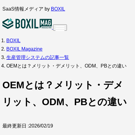
内
SaaS情報メディア by
BOXIL
容
を
ス
BOXIL
インタビュー
導入事例
調査・アンケート
キ
BOXIL Magazine
ッ
サービス比較
キーワードから探す
生産管理システムの記事一覧
プ
OEMとは？メリット・デメリット、ODM、PBとの違い
SaaS情報メディア by
BOXIL
OEMとは？メリット・デメ
リット、ODM、PBとの違い
最終更新日 :
2026/02/19