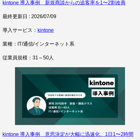
kintone 導入事例 新規商談からの追客率を1〜2割改善
最終更新日 : 2026/07/09
導入サービス：
kintone
業種：IT/通信/インターネット系
従業員規模：31～50人
kintone 導入事例 意思決定が大幅に迅速化、1日1〜2時間