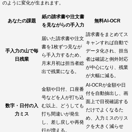
のように変化が生まれます。
紙の請求書や注文書
あなたの課題
無料AI-OCR
を見ながらの手入力
請求書をまとめてス
届いた請求書や注文
キャンすれば自動で
書を1枚ずつ見なが
手入力の山で毎
データ化され、担当
ら手入力するため、
日残業
者は確認と例外対応
月末月初は担当者総
が中心になり、残業
出で残業になる。
が大幅に減る。
AI-OCRが金額や日
金額や日付、口座番
付を自動抽出し、画
号などを人が打ち込
面上で目視確認する
数字・日付の入
む以上、どうしても
だけでよくなるた
力ミス
打ち間違いが発生
め、入力ミスのリス
し、差し戻しや再発
クを大きく減らせ
行が増える。