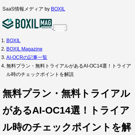
内
SaaS情報メディア by
BOXIL
容
を
ス
BOXIL
インタビュー
導入事例
調査・アンケート
キ
BOXIL Magazine
ッ
サービス比較
キーワードから探す
AI-OCRの記事一覧
プ
無料プラン・無料トライアルがあるAI-OC14選！トライア
SaaS情報メディア by
BOXIL
ル時のチェックポイントを解説
無料プラン・無料トライアル
があるAI-OC14選！トライア
ル時のチェックポイントを解