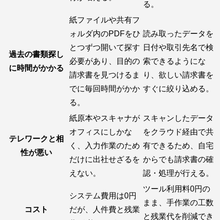
る。
紙ファイルや共有フ
ォルダ内のPDFをひ
読み取ったデータを
とつずつ開いて探す
日付や取引先名で検
過去の書類探し
必要があり、目的の
索できるようにな
に時間がかかる
請求書を見つけるま
り、欲しい請求書を
でに毎回時間がかか
すぐに絞り込める。
る。
紙原本やスキャナが
スキャンしたデータ
オフィスにしかな
をクラウド経由で共
テレワークと相
く、入力作業のため
有できるため、自宅
性が悪い
だけに出社せざるを
からでも請求書の確
えない。
認・処理が行える。
ツール利用料0円の
システム費用は0円
まま、手作業の工数
コスト
だが、人件費と残業
と残業代を削減でき