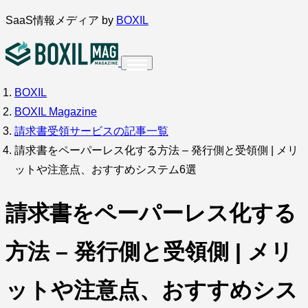
内
SaaS情報メディア by
BOXIL
容
を
ス
BOXIL
インタビュー
導入事例
調査・アンケート
キ
BOXIL Magazine
ッ
サービス比較
キーワードから探す
請求書受領サービスの記事一覧
プ
請求書をペーパーレス化する方法 – 発行側と受領側 | メリ
SaaS情報メディア by
BOXIL
ットや注意点、おすすめシステム6選
請求書をペーパーレス化する
方法 – 発行側と受領側 | メリ
ットや注意点、おすすめシス