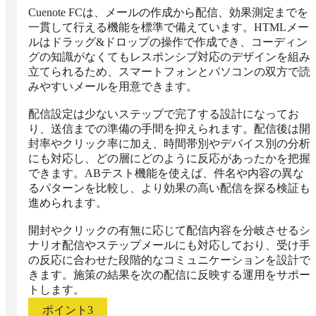
Cuenote FCは、メールの作成から配信、効果測定までを
一貫して行える機能を標準で備えています。HTMLメー
ルはドラッグ&ドロップの操作で作成でき、コーディン
グの知識がなくてもレスポンシブ対応のデザインを組み
立てられるため、スマートフォンとパソコンの双方で読
みやすいメールを用意できます。

配信設定は少ないステップで完了する設計になってお
り、送信までの準備の手間を抑えられます。配信後は開
封率やクリック率に加え、時間帯別やデバイス別の分析
にも対応し、どの層にどのように反応があったかを把握
できます。ABテスト機能を使えば、件名や内容の異な
るパターンを比較し、より効果の高い配信を探る検証も
進められます。

開封やクリックの有無に応じて配信内容を分岐させるシ
ナリオ配信やステップメールにも対応しており、受け手
の反応に合わせた段階的なコミュニケーションを設計で
きます。施策の結果を次の配信に反映する運用をサポー
トします。
ポイント
3