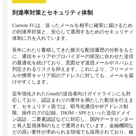
到達率対策とセキュリティ体制
Cuenote FCは、送ったメールを相手に確実に届けるため
の到達率対策と、安心して運用するためのセキュリティ
体制に力を入れています。

長年にわたり蓄積してきた膨大な配信履歴の分析をもと
に、通信キャリアやプロバイダーの状況に合わせた送信
の最適化を続けており、意図せず迷惑メールやスパムと
判定されるリスクを抑えます。これにより、フリーメー
ルや携帯キャリア宛のアドレスに対しても、メールを届
けやすくします。

近年強化されたGmailの送信者向けガイドラインにも対
応しており、認証まわりの要件を満たした配信を行えま
す。セキュリティ面では、暗号化通信やIPアドレス制
限、操作ログの記録、DKIM・SPFといった送信ドメイ
ン認証、二要素認証などに対応し、国内データセンター
と有人監視体制のもとで運用されています。金融機関な
どの高い要件が求められる領域でも採用されており、確