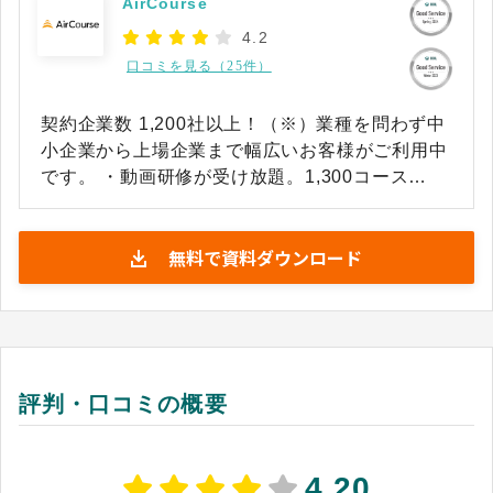
AirCourse
4.2
口コミを見る（25件）
契約企業数 1,200社以上！（※）業種を問わず中
小企業から上場企業まで幅広いお客様がご利用中
です。 ・動画研修が受け放題。1,300コース
8,000本以上（※）の動画、毎月15コース程度、
新研修が登場 ・自社のナレッジやノウハウを簡単
無料で資料ダウンロード
にオリジナルの研修コースにできます
（PDF,PPT,MP3等に対応）。 ・受講履歴・テス
ト・アンケートを一元化。レポートで運用状況を
可視化 ・AIで研修準備を支援。研修設計が最短5
分で完成、対象者や目的に合わせてAIが研修プラ
ンを提案 ・初期費用0円＆月額200円/名～の圧倒
評判・口コミの概要
的コストパフォーマンス（年間契約1,000名でご
利用の場合​）​ ※出典：BOXIL掲載資料（2026年7
月1日閲覧）
4.20