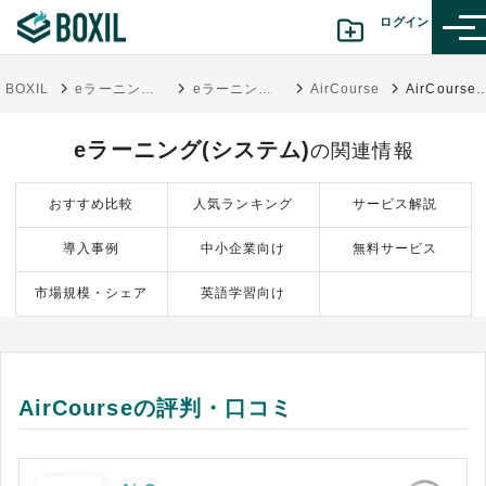
ログイン
BOXIL
eラーニングシステム(LMS)比較おすすめ14選 1,226人調査シェア人気ランキング
eラーニング(システム)
AirCourse
AirCourseの評判
カテゴリから探す
eラーニング(システム)
の関連情報
診断から探す(β版)
おすすめ比較
人気ランキング
サービス解説
記事から探す
導入事例
中小企業向け
無料サービス
BOXILの使い方ガイド
情報掲載をご希望の方へ
市場規模・シェア
英語学習向け
AirCourseの評判・口コミ