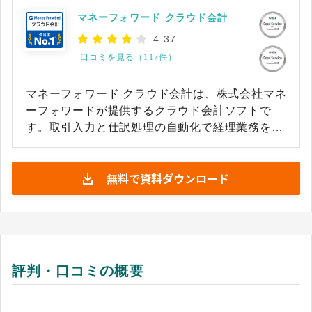
マネーフォワード クラウド会計
4.37
口コミを見る（117件）
マネーフォワード クラウド会計は、株式会社マネ
ーフォワードが提供するクラウド会計ソフトで
す。取引入力と仕訳処理の自動化で経理業務を大
幅に効率化し、作業時間を短縮できます。複式簿
記対応の直感的な操作画面と電話サポートによ
無料で資料ダウンロード
り、導入初心者でも安心して使い始められること
が特徴です。 また、請求書管理や経費精算、給与
計算など、バックオフィス業務全体を株式会社マ
ネーフォワードのサービスで一元管理でき、経理
以外の業務効率化も実現します。 マネーフォワー
ド クラウドシリーズは初期費用・解約料無料で利
評判・口コミの概要
用でき、導入時のコスト負担を抑えられます。