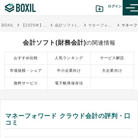
ログイン
BOXIL
【2025年】会計ソフトおすすめ比較14選！企業規模別タイプ分け
会計ソフト(財務会計)
マネーフォワード クラウド会計
カテゴリから探す
会計ソフト(財務会計)
の関連情報
診断から探す(β版)
おすすめ比較
人気ランキング
サービス解説
記事から探す
市場規模・シェア
中小企業向け
大企業向け
BOXILの使い方ガイド
情報掲載をご希望の方へ
無料サービス
電子帳簿保存法
マネーフォワード クラウド会計の評判・口
コミ