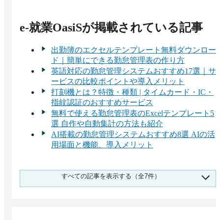
e-就業OasiS
が掲載されている記事
出勤簿のエクセルテンプレート無料ダウンロー
ド｜簡単にできる勤怠管理表の作り方
英語対応の勤怠管理システムおすすめ17選｜サ
ービスの比較ポイントや導入メリット
打刻機とは？特徴・種類 | タイムカード・IC・
指紋認証のおすすめサービス
無料で使える勤怠管理表のExcelテンプレート5
選 自作や自動集計の方法も紹介
AI搭載の勤怠管理システムおすすめ8選 AIの活
用場面と機能、導入メリット
ICカード打刻ができる勤怠管理システム20選
すべての記事を表示する（全7件）
わかりやすい選び方とよくある質問
スタートアップの上場準備に必要な「勤怠管
理」整備、進め方と成功のポイント