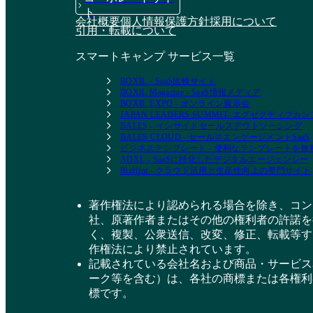
ト
会社概要
個人情報保護方針
採用について
引用・転載について
スマートキャンプ サービス一覧
BOXIL - SaaS比較サイト
BOXIL Magazine - SaaS情報メディア
BOXIL EXPO - オンライン展示会
JAPAN LEADERS SUMMIT- エグゼクティブ
BALES - インサイドセールスアウトソーシング
BALES CLOUD - セールスエンゲージメントSaaS
ビジネステンプレート - 便利なテンプレートを
ADXL - SaaSに特化したデジタルエージェンシー
BizHint - クラウド活用と生産性向上の専門サイト
著作権法により認められる場合を除き、コン
社、原著作者またはその他の権利者の許諾を
く、複製、公衆送信、改変、修正、転載等す
作権法により禁止されています。
記載されている会社名および商品・サービス
ーク等を含む）は、各社の商標または各権利
標です。