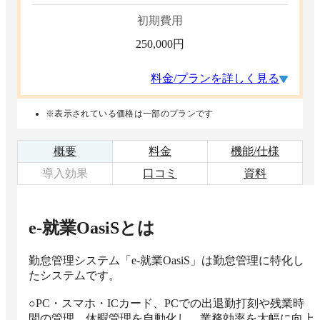
初期費用
250,000
円
料金/プランを詳しく見る
※表示されている価格は一部のプランです
概要
料金
機能/仕様
導入効果
口コミ
資料
e-就業OasiS
とは
勤怠管理システム「e-就業OasiS」は勤怠管理に特化し
たシステムです。

○PC・スマホ・ICカード、PCでの出退勤打刻や残業時
間の管理、休暇管理を自動化し、業務効率を大幅に向上
