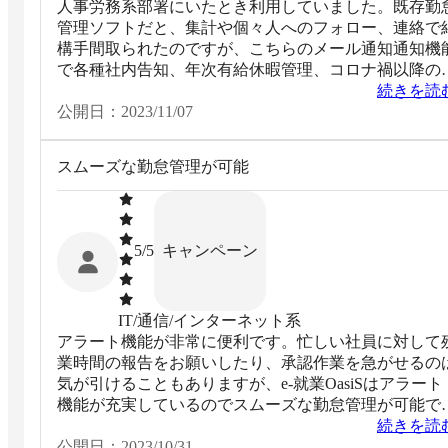
人事労務系部署にいたとき利用していました。既存勤
管理ソフトだと、集計や個々人へのフォロー、連絡で
構手間取られたのですが、こちらのメール通知通知機
で各種社内告知、年次有給休暇管理、コロナ禍以降の
モート勤務に対応したPCログイン、ログオフ時刻管
続きを読
理、打刻乖離アラートなど、それまで人力で行ってい
公開日：
2023/11/07
ものがほぼ自動化でき、「省人化」できました。
スムーズな勤怠管理が可能
キャンペーン
5
/5
IT/通信/インターネット系
アラート機能が非常に便利です。忙しい社員に対して
業時間の報告をお願いしたり、承認作業を急がせるの
気が引けることもありますが、e-就業OasiSはアラート
機能が充実しているのでスムーズな勤怠管理が可能で
す。
続きを読
公開日：
2023/10/31