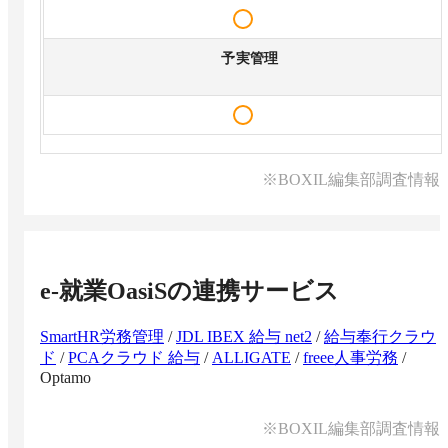
予実管理
※BOXIL編集部調査情報
e-就業OasiS
の連携サービス
SmartHR労務管理
/
JDL IBEX 給与 net2
/
給与奉行クラウ
ド
/
PCAクラウド 給与
/
ALLIGATE
/
freee人事労務
/
Optamo
※BOXIL編集部調査情報