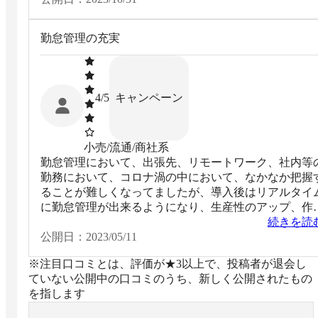
勤怠管理の充実
キャンペーン
4
/5
小売/流通/商社系
勤怠管理において、出張先、リモートワーク、社内等
勤務において、コロナ渦の中において、なかなか把握
ることが難しくなってましたが、導入後はリアルタイ
に勤怠管理が出来るようになり、生産性のアップ、作
効率のアップ、コストカットが実現できるようになり
続きを読
した。
公開日：
2023/05/11
※注目口コミとは、評価が★3以上で、投稿者が退会し
ていない公開中の口コミのうち、新しく公開されたもの
を指します