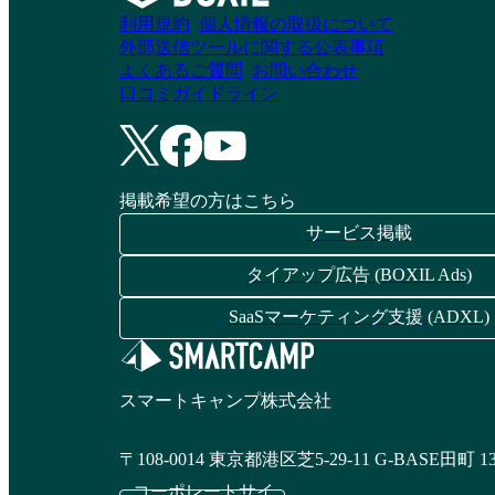
利用規約
個人情報の取扱について
資料請求リストに追加
外部送信ツールに関する公表事項
資料請求リストに追加
よくあるご質問
お問い合わせ
口コミガイドライン
COMPANY勤怠管理
レコル
掲載希望の方はこちら
資料請求リストに追加
資料請求リストに追加
サービス掲載
タイアップ広告 (BOXIL Ads)
SaaSマーケティング支援 (ADXL)
楽楽勤怠
キンタイミライ
資料請求リストに追加
資料請求リストに追加
スマートキャンプ株式会社
〒108-0014 東京都港区芝5-29-11 G-BASE田町 1
コーポレートサイ