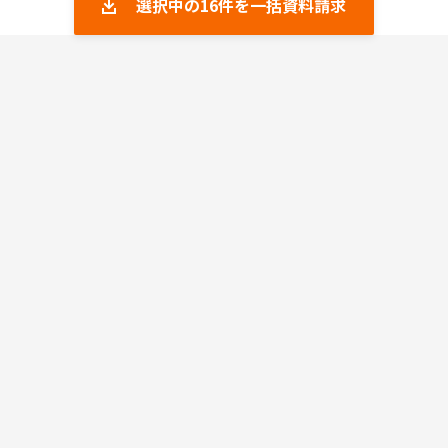
選択中の
16
件を一括資料請求
esm(eセールスマネージャー)
4.14
アクションリンク
0.0
F-RevoCRM
4.5
Mazrica Sales
4.29
Eight Team
4.23