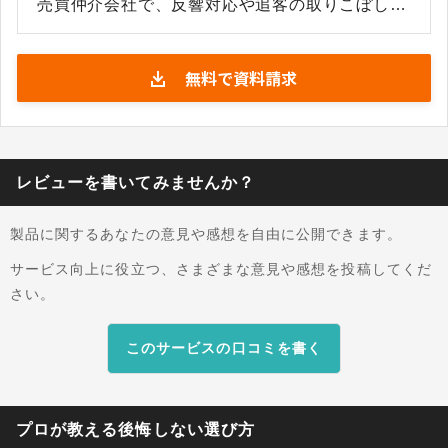
売買仲介会社で、反響対応や追客の取りこぼしに
課題を抱える営業担当者や店舗責任者を対象とし
ています。複数のポータルサイトや自社ホームペ
無料で資料請求
ージから届く問い合わせを自動で取り込み、顧客
情報に加え、問い合わせのあった物件をもとに希
望条件まで登録できます。 反響直後には自動でメ
ールを返信できるほか、顧客のオンライン状況や
メール開封状況を検知し、優先的に対応すべき顧
レビューを書いてみませんか？
客を一覧の上部に表示します。反響の受付から追
客、来店、成約までの対応履歴を一画面で管理で
製品に関するあなたの意見や感想を自由に公開できます。
きるため、担当者ごとに分散しがちな顧客対応を
店舗全体で共有しやすくなります。また、物件情
サービス向上に役立つ、さまざまな意見や感想を投稿してくだ
報の入力やポータルサイトへの掲載など、不動産
さい。
仲介業務に必要な機能とも連携しており、日々の
営業活動に組み込みやすい点も特徴です。
このサービスの口コミを書く
プロが教える後悔しない選び方