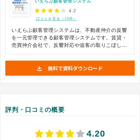
いえらぶ顧客管理システム
4.2
口コミを見る（10件）
いえらぶ顧客管理システムは、不動産仲介の反響
を一元管理できる顧客管理システムです。賃貸・
売買仲介会社で、反響対応や追客の取りこぼしに
課題を抱える営業担当者や店舗責任者を対象とし
ています。複数のポータルサイトや自社ホームペ
無料で資料ダウンロード
ージから届く問い合わせを自動で取り込み、顧客
情報に加え、問い合わせのあった物件をもとに希
望条件まで登録できます。 反響直後には自動でメ
ールを返信できるほか、顧客のオンライン状況や
メール開封状況を検知し、優先的に対応すべき顧
客を一覧の上部に表示します。反響の受付から追
評判・口コミの概要
客、来店、成約までの対応履歴を一画面で管理で
きるため、担当者ごとに分散しがちな顧客対応を
店舗全体で共有しやすくなります。また、物件情
4.20
報の入力やポータルサイトへの掲載など、不動産