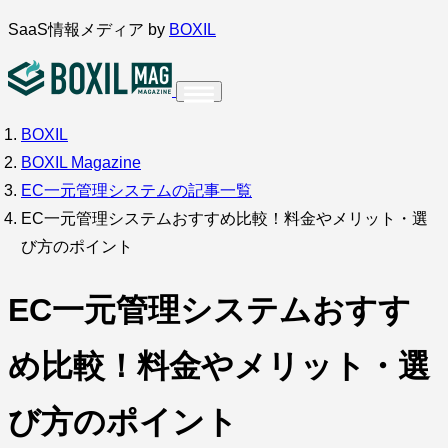
内
SaaS情報メディア by
BOXIL
容
を
ス
BOXIL
インタビュー
導入事例
調査・アンケート
キ
BOXIL Magazine
ッ
サービス比較
キーワードから探す
EC一元管理システムの記事一覧
プ
EC一元管理システムおすすめ比較！料金やメリット・選
SaaS情報メディア by
BOXIL
び方のポイント
EC一元管理システムおすす
め比較！料金やメリット・選
び方のポイント