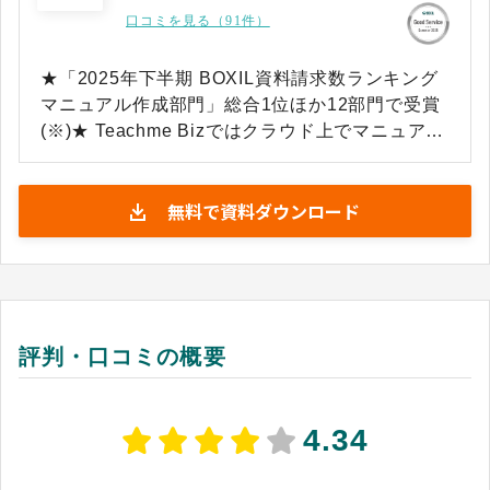
口コミを見る（91件）
★「2025年下半期 BOXIL資料請求数ランキング
マニュアル作成部門」総合1位ほか12部門で受賞
(※)★ Teachme Bizではクラウド上でマニュアル
作成とその運用・管理ができるサービスです。 画
像や動画などを用いてわかりやすいマニュアルを
無料で資料ダウンロード
簡単に作成できます。 マニュアル作成のみでな
く、閲覧・検索回数を確認できるレポート機能
や、作ったマニュアルを教育に活用できる機能な
ど、作って終わりでなく運用・管理まで徹底でき
ます。 マニュアルを活用することで、コスト削減
や品質の向上、人材教育の効率化など現場から経
評判・口コミの概要
営までの課題を解決し、企業の生産性向上に貢献
します。 ※出典：スマートキャンプ株式会社主催
「2025年下半期 資料請求数ランキング」
4.34