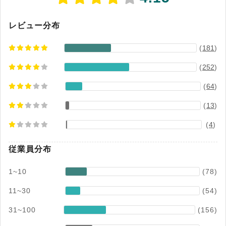
フトSaaS/PaaS市場 利用ID数 2024年度実績 ベ
ンダーシェア度実績
レビュー分布
(
181
)
(
252
)
(
64
)
(
13
)
(
4
)
従業員分布
1~10
(78)
11~30
(54)
31~100
(156)