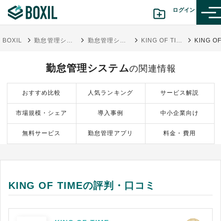
ログイン
BOXIL
勤怠管理システムおすすめ17選 - 一覧比較表で費用・機能 | 選び方【シェアランキング】
勤怠管理システム
KING OF TIME
カテゴリから探す
勤怠管理システム
の関連情報
診断から探す(β版)
おすすめ比較
人気ランキング
サービス解説
記事から探す
市場規模・シェア
導入事例
中小企業向け
BOXILの使い方ガイド
情報掲載をご希望の方へ
無料サービス
勤怠管理アプリ
料金・費用
KING OF TIMEの評判・口コミ