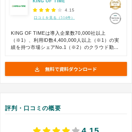
KING OF TIME
4.15
口コミを見る（514件）
KING OF TIMEは導入企業数70,000社以上
（※1）、利用ID数4,400,000人以上（※1）の実
績を持つ市場シェアNo.1（※2）のクラウド勤怠
管理・人事給与システムです。 出退勤の打刻は、
PC・スマートフォン（ブラウザ・アプリ）、IC
無料で資料ダウンロード
カード、指紋、顔認証、入退室連携など様々な手
段から選択でき、休暇の取得、残業の申請承認な
ど、従業員と管理者間でのやりとりもオンライン
で行うことができます。変形労働時間制など複雑
な勤務集計や最新の法改正にも対応し、企業ごと
に異なる就業ルールにも柔軟な設定で対応可能で
評判・口コミの概要
す。 ※1 出典：KING OF TIME公式HP（2026年
4月28日閲覧） ※2 出典：富士キメラ総研「ソフ
トウェアビジネス新市場 2025年版」 勤怠管理ソ
4.15