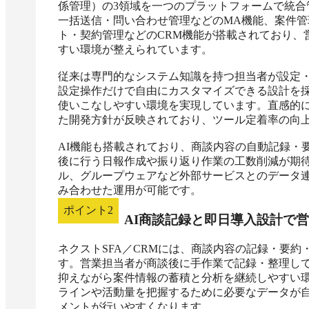
係管理）の3領域を一つのプラットフォームで統
一括送信・問い合わせ管理などのMA機能、案件管
ト・契約管理などのCRM機能が搭載されており、
すい環境が整えられています。

従来は専門的なシステム知識を持つ担当者が設定・管
設定操作だけで自由にカスタマイズできる設計を採
使いこなしやすい環境を実現しています。直感的
た開発方針が反映されており、ツール定着率の向上
AI機能も搭載されており、商談内容の自動記録・
後に行う日報作成や振り返り作業の工数削減が期待でき
ル、グループウェアなど外部サービスとのデータ
み合わせた運用が可能です。
ポイント
2
AI商談記録と即日導入設計で
ネクストSFA／CRMには、商談内容の記録・要約
す。営業担当者が商談後に手作業で記録・整理して
抑えながら案件情報の蓄積と分析を継続しやすい
ラインや活動量を把握するために必要なデータが
メントが行いやすくなります。
