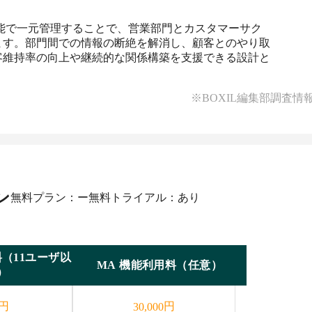
能で一元管理することで、営業部門とカスタマーサク
ます。部門間での情報の断絶を解消し、顧客とのやり取
客維持率の向上や継続的な関係構築を支援できる設計と
※BOXIL編集部調査情
ン
無料プラン：ー
無料トライアル：あり
（11ユーザ以
MA 機能利用料（任意）
）
円
円
30,000