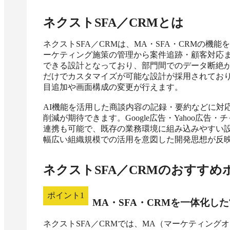
ネクストSFA／CRM
とは
ネクストSFA／CRMは、MA・SFA・CRMの機能
ーケティング施策の管理から案件追跡・顧客対応
できる設計となっており、部門間でのデータ断絶
だけでカスタマイズが可能な設計が採用されてお
目追加や画面構成の変更が行えます。

AI機能を活用した商談内容の記録・要約などに対
削減が期待できます。Google広告・Yahoo広
連携も可能で、既存の業務環境に組み込みやすい
幅広い組織規模での活用を意図した開発思想が反
ネクストSFA／CRM
のおすすめ
ポイント
1
MA・SFA・CRMを一体化
ネクストSFA／CRMでは、MA（マーケティング