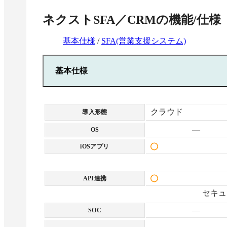
に増やすことが
ネクストSFA／CRM
の機能/仕様
組織拡大や急な
すぐに対応でき
基本仕様
/
SFA(営業支援システム)
基本仕様
クラウド
導入形態
—
OS
iOSアプリ
API連携
セキュ
—
SOC