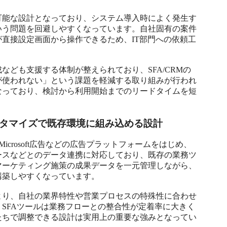
可能な設計となっており、システム導入時によく発生す
いう問題を回避しやすくなっています。自社固有の案件
直接設定画面から操作できるため、IT部門への依頼工
ども支援する体制が整えられており、SFA/CRMの
が使われない」という課題を軽減する取り組みが行われ
なっており、検討から利用開始までのリードタイムを短
タマイズで既存環境に組み込める設計
告・Microsoft広告などの広告プラットフォームをはじめ、
ースなどとのデータ連携に対応しており、既存の業務ツ
マーケティング施策の成果データを一元管理しながら、
築しやすくなっています。

より、自社の業界特性や営業プロセスの特殊性に合わせ
SFAツールは業務フローとの整合性が定着率に大きく
たちで調整できる設計は実用上の重要な強みとなってい