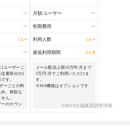
ー
月額/ユーザー
ー
ー
初期費用
ー
利用人数
1
1
人
〜
人
〜
ー
最低利用期間
6
ヶ月
は1ユーザーご
メール配信上限10万件/月まで
る従量部分の2
3万円/月でご利用いただけま
系です。
す。
ーザーごとの料
※MA機能はオプションです
ため、無駄な
ません。
ザーのカウン
※BOXIL編集部調査情報
いるため、ユ
面倒な申し込
ありません。
ミングで自由