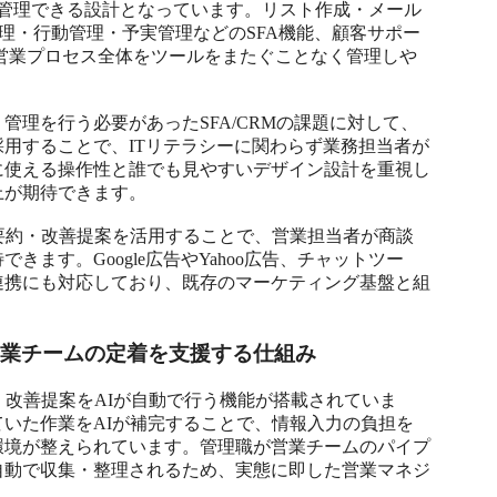
合管理できる設計となっています。リスト作成・メール
理・行動管理・予実管理などのSFA機能、顧客サポー
営業プロセス全体をツールをまたぐことなく管理しや
理を行う必要があったSFA/CRMの課題に対して、
用することで、ITリテラシーに関わらず業務担当者が
に使える操作性と誰でも見やすいデザイン設計を重視し
が期待できます。

要約・改善提案を活用することで、営業担当者が商談
ます。Google広告やYahoo広告、チャットツー
連携にも対応しており、既存のマーケティング基盤と組
営業チームの定着を支援する仕組み
・改善提案をAIが自動で行う機能が搭載されていま
いた作業をAIが補完することで、情報入力の負担を
環境が整えられています。管理職が営業チームのパイプ
自動で収集・整理されるため、実態に即した営業マネジ