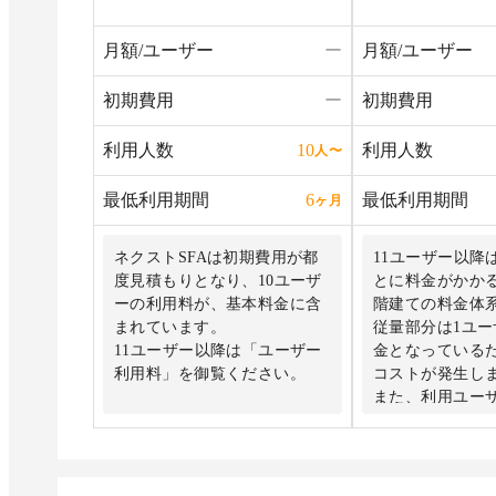
月額/ユーザー
ー
月額/ユーザー
初期費用
ー
初期費用
利用人数
利用人数
10
人
〜
最低利用期間
最低利用期間
6
ヶ月
ネクストSFAは初期費用が都
11ユーザー以降
度見積もりとなり、10ユーザ
とに料金がかか
ーの利用料が、基本料金に含
階建ての料金体
まれています。
従量部分は1ユ
11ユーザー以降は「ユーザー
金となっている
利用料」を御覧ください。
コストが発生し
また、利用ユー
トは自動でして
ーザーの追加に
みなど一切必要
増やしたいタイ