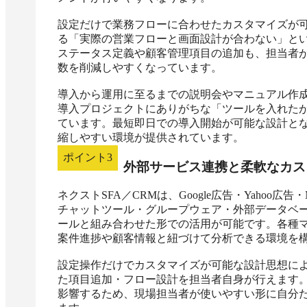
設定だけで業務フローに合わせたカスタマイズが
る「実際の営業フローと画面設計が合わない」と
ステータス定義や顧客管理項目の追加も、担当者が
数を削減しやすくなっています。

導入から運用に至るまでの説明会やマニュアル作成な
導入プロジェクトにありがちな「ツールを入れた
ています。最短即日での導入開始が可能な設計と
縮しやすい環境が提供されています。
ポイント
3
外部サービス連携と柔軟なカス
ネクストSFA／CRMは、Google広告・Yahoo広
チャットツール・グループウェア・外部データベ
ールと組み合わせた形での活用が可能です。各種
案件進捗や顧客情報と紐づけて分析できる環境を構
設定操作だけでカスタマイズが可能な設計思想に
た項目追加・フロー設計を担当者自身が行えます。
影響するため、現場担当者が使いやすい形に自分