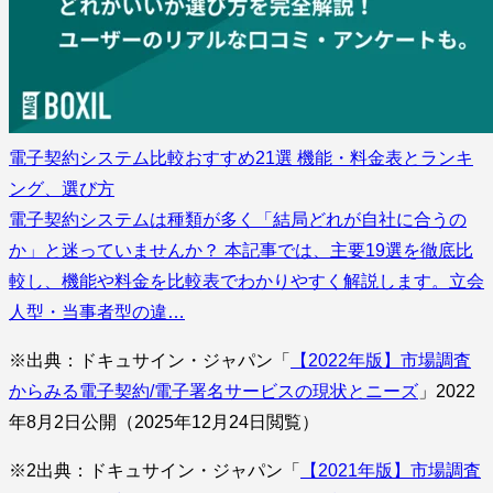
電子契約システム比較おすすめ21選 機能・料金表とランキ
ング、選び方
電子契約システムは種類が多く「結局どれが自社に合うの
か」と迷っていませんか？ 本記事では、主要19選を徹底比
較し、機能や料金を比較表でわかりやすく解説します。立会
人型・当事者型の違…
※出典：ドキュサイン・ジャパン「
【2022年版】市場調査
からみる電子契約/電子署名サービスの現状とニーズ
」2022
年8月2日公開（2025年12月24日閲覧）
※2出典：ドキュサイン・ジャパン「
【2021年版】市場調査