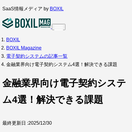
内
SaaS情報メディア by
BOXIL
容
を
ス
BOXIL
インタビュー
導入事例
調査・アンケート
キ
BOXIL Magazine
ッ
サービス比較
キーワードから探す
電子契約システムの記事一覧
プ
金融業界向け電子契約システム4選！解決できる課題
SaaS情報メディア by
BOXIL
金融業界向け電子契約システ
ム4選！解決できる課題
最終更新日 :
2025/12/30