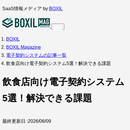
内
SaaS情報メディア by
BOXIL
容
を
ス
BOXIL
インタビュー
導入事例
調査・アンケート
キ
BOXIL Magazine
ッ
サービス比較
キーワードから探す
電子契約システムの記事一覧
プ
飲食店向け電子契約システム5選！解決できる課題
SaaS情報メディア by
BOXIL
飲食店向け電子契約システム
5選！解決できる課題
最終更新日 :
2026/06/09