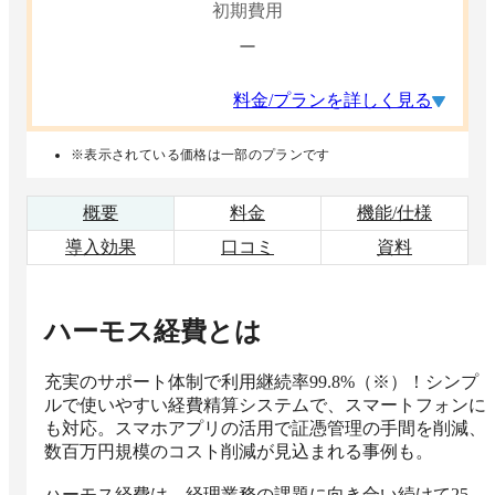
初期費用
ー
料金/プランを詳しく見る
※表示されている価格は一部のプランです
概要
料金
機能/仕様
導入効果
口コミ
資料
ハーモス経費
とは
充実のサポート体制で利用継続率99.8%（※）！シンプ
ルで使いやすい経費精算システムで、スマートフォンに
も対応。スマホアプリの活用で証憑管理の手間を削減、
数百万円規模のコスト削減が見込まれる事例も。

ハーモス経費は、経理業務の課題に向き合い続けて25