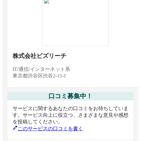
No.1
エネルギー/環境/リサイクル系
2025 下半期 BOXIL資料請求数ランキング 経費
精算システム IT/通信/インターネット系 No.1
IT/通信/インターネット系
2025 下半期 BOXIL資料請求数ランキング 経費
精算システム 輸送/交通/物流/倉庫系 No.1
株式会社ビズリーチ
輸送/交通/物流/倉庫系
2025 下半期 BOXIL資料請求数ランキング 経費
IT/通信/インターネット系
精算システム 金融/保険系 No.1
東京都
渋谷区渋谷2-15-1
金融/保険系
2025 下半期 BOXIL資料請求数ランキング 経費
口コミ募集中！
精算システム サービス/外食/レジャー系 No.1
サービス/外食/レジャー系
サービスに関するあなたの口コミをお待ちしていま
す。サービス向上に役立つ、さまざまな意見や感想
2025 下半期 BOXIL資料請求数ランキング 経費
を投稿してください。
精算システム 大企業向け No.1
このサービスの口コミを書く
大企業向け（1,000名以上）