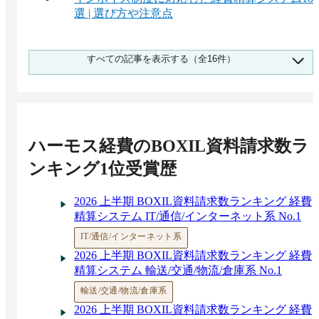
選 | 選び方や注意点
クレジットカード連携可能な経費精算システム
すべての記事を表示する（全16件）
10選 | 内部統制やポイント制度
AI-OCR搭載の経費精算システム16選！相場や
メリット、選定ポイント
SuicaやPASMOで交通費を精算する方法、申
請・仕訳を効率化する経費精算システム7選
ハーモス経費
のBOXIL資料請求数ラ
経費精算を効率化するための方法 – 課題と解決
策 | ツール選びと選定ポイント
ンキング1位受賞歴
ICカード対応の経費精算システム5選 – モバイ
ルSuicaやPASMOも効率化
2026 上半期 BOXIL資料請求数ランキング 経費
経費精算アプリ比較19選【無料あり】iPhone・
精算システム IT/通信/インターネット系 No.1
Android対応システムのおすすめ
大企業向け経費精算システム9選 – シェア1位は
IT/通信/インターネット系
楽楽精算 | 会計との連携しやすさで選ぶ
2026 上半期 BOXIL資料請求数ランキング 経費
経費精算システムでワークフローを効率化【厳
精算システム 輸送/交通/物流/倉庫系 No.1
選21サービス】
輸送/交通/物流/倉庫系
英語対応の経費精算システムおすすめ8選を比
2026 上半期 BOXIL資料請求数ランキング 経費
較【最新版】