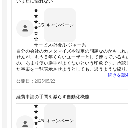
いまだに慣れない
キャンペーン
3
/5
サービス/外食/レジャー系
自分の会社のカスタマイズや設定の問題なのかもしれ
せんが、もう５年くらいユーザーとして使っているも
の、あまり使い勝手がよくないという印象です。承認
た事案を一覧表示させようとしても、思うような絞り
みができず、個別検索に頼ることも多いです。えきす
続きを読
あとと連携した路線検索は便利に使用しています。
公開日：
2025/05/22
経費申請の手間を減らす自動化機能
キャンペーン
4
/5