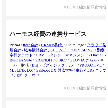
※BOXIL編集部調査情報
ハーモス経費
の連携サービス
Plaza-i
/
freee会計
/
HRMOS勤怠
/
FutureStage
/
クラウド発
展会計
/
戦略情報会計システム「OPEN21 SIAS」
/
勘定
奉行クラウド
/
HRMOSタレントマネジメント
/
Oracle E-
Business Suite
/
GRANDIT
/
OBIC7
/
GLOVIA きらら
/
キ
ーパー財務
/
Biz∫（ビズインテグラル）
/
PROACTIVE
/
MJSLINK DX
/
Galileopt DX 財務大将
/
奉行V ERPクラウ
ド
/
奉行クラウド
※BOXIL編集部調査情報