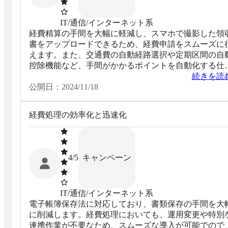
IT/通信/インターネット系
経費精算の手間を大幅に軽減し、スマホで撮影した領
書をアップロードできるため、経費申請をスムーズに
えます。また、交通費の自動経路選択や定期区間の自
控除機能など、手間がかかるポイントを自動化する仕
みが豊富に備わっており、経費管理の効率化を図れま
続きを読
た。
公開日：
2024/11/18
経費処理の効率化と迅速化
キャンペーン
4
/5
IT/通信/インターネット系
電子帳簿保存法に対応しており、書類保存の手間を大
に削減します。経費処理においても、運用変更や特別
連携作業が不要なため、スムーズな導入が可能でので