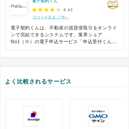
電子契約くん
4.43
口コミを見る（7件）
電子契約くんは、不動産の賃貸借取引をオンライ
ンで完結できるシステムです。業界シェア
No1（※）の電子申込サービス「申込受付くん」
と連携をしています。申込から契約までをオンラ
インで完結することによってペーパレス化・業務
効率化を実現します。また、保証会社をはじめと
する事業者と連携しているため、保証委託契約書
等の電子契約も可能です。 ※出典：2019年8月時
よく比較されるサービス
点 東京商工リサーチ調べ