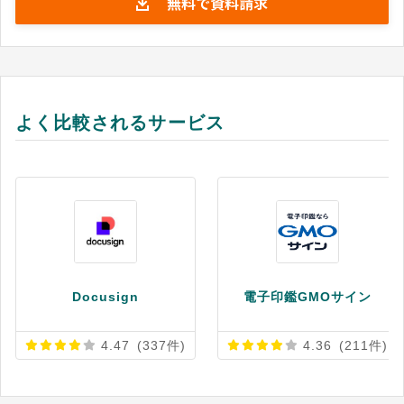
無料で資料請求
効率化を実現します。また、保証会社をはじめと
する事業者と連携しているため、保証委託契約書
等の電子契約も可能です。 ※出典：2019年8月時
点 東京商工リサーチ調べ
よく比較されるサービス
Docusign
電子印鑑GMOサイン
4.47
(337件)
4.36
(211件)