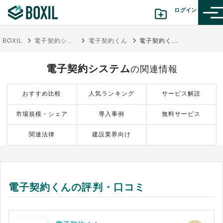
ログイン
BOXIL
電子契約システム
電子契約くん
電子契約くんの評判・口コミ
カテゴリから探す
電子契約システム
の関連情報
診断から探す(β版)
おすすめ比較
人気ランキング
サービス解説
記事から探す
市場規模・シェア
導入事例
無料サービス
BOXILの使い方ガイド
情報掲載をご希望の方へ
関連法律
建設業界向け
電子契約くんの評判・口コミ