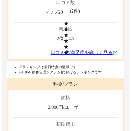
口コミ数
(
2
件)
トップ20
満足度
2位
4.5
口コミ数/満足度を詳しく見る
※ランキングは前日時点の情報です
※CRM(顧客管理システム)におけるランキングです
料金/プラン
価格
2,000
円/ユーザー
初期費用