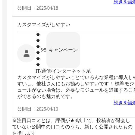
グリード様と保守契約を結ぶことで細かな問合せや不
続きを読
合修正の対応も迅速に行っていただいているので安心
公開日：
2025/04/18
て利用ができます。
カスタマイズがしやすい
キャンペーン
5
/5
IT/通信/インターネット系
カスタマイズがしやすいことでいろんな業種に導入し
すいし、他社さんにもお勧めしやすいです！ 標準モジ
ュールがない場合は、必要なモジュールを追加するこ
ができるのも魅力的です。
続きを読
公開日：
2025/04/10
※注目口コミとは、評価が★3以上で、投稿者が退会し
ていない公開中の口コミのうち、新しく公開されたもの
を指します