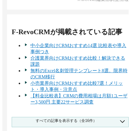
F-RevoCRM
が掲載されている記事
中小企業向けCRMおすすめ14選 比較表や導入
事例つき
介護業界向けCRMおすすめ比較！解決できる
課題
無料のExcel名刺管理テンプレート8選。限界時
のCRM移行
小売業界向けCRMおすすめ比較7選！メリッ
ト・導入事例・注意点
【料金比較表】CRMの費用相場は月額1ユーザ
ー3,500円 主要22サービス調査
サービス業界に導入が進むCRMのすべてを徹
すべての記事を表示する（全16件）
底解説 | おすすめシステム・活用方法
日報機能付きのCRM8選 ツールの選び方 – 外