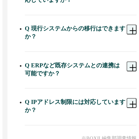
などで活用されています。
A 
はい。F-RevoCRMは、クラウド・オンプレミス
の両方に対応しています。自社のセキュリティポ
リシーや運用体制に合わせて導入形態を選択でき
Q
現行システムからの移行はできます
ます。
か？
A 
可能です。データ移行支援（有償）にも対応し
ています。Excel管理や既存システムから移行され
るケースも多く、現在の運用状況に合わせて移行
Q
ERPなど既存システムとの連携は
方法をご案内しています。まずはお気軽にご連絡
可能ですか？
ください。
A 
可能です。ERPをはじめとした既存システムと
の連携実績があります。現在ご利用中のシステム
や運用環境に合わせたご提案も可能です。
Q
IPアドレス制限には対応しています
か？
A 
可能です。アクセス元IPの制限など、セキュリ
ティポリシーに応じた運用設定についてもご相談
いただけます。
※BOXIL編集部調査情報