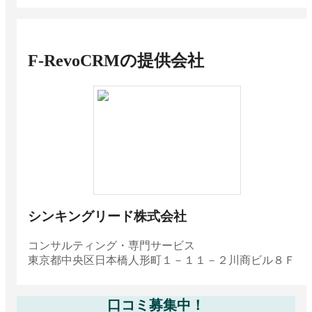
回りならスマホGPS機能
クラウドCRM（顧客管理システム）比較。料
金や機能・選び方まとめ【無料あり】
F-RevoCRM
の提供会社
CRMツール比較おすすめ23選 最新人気ランキ
ング、選び方、料金相場
観光業界向けCRMおすすめ比較！解決できる
課題
パッケージ型CRM（顧客管理システム）おす
すめ比較！クラウドとの違い・メリット
ホテル業界向けCRMおすすめ比較！導入事例
や選び方
スタートアップ企業向けCRM・SFA21選！メ
リットと選び方
ヘルスケア・医療業界向けのCRMシステムの
シンキングリード株式会社
おすすめ！導入事例も
製造業のCRM導入メリットとは？おすすめツ
コンサルティング・専門サービス
ールと選び方
東京都
中央区日本橋人形町１－１１－２川商ビル８Ｆ
顧客関係管理（CRM）とは？システムの種
類・導入メリット・選び方
口コミ募集中！