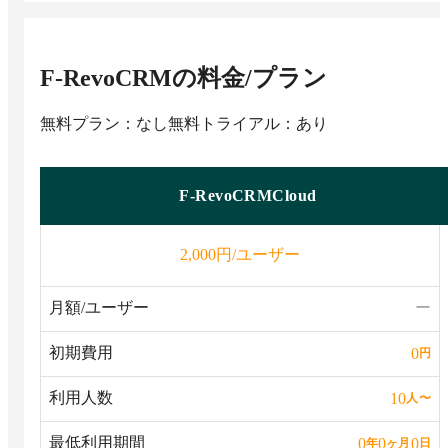
F-RevoCRM
の料金/プラン
無料プラン：なし
無料トライアル：あり
F-RevoCRMCloud
円/ユーザー
2,000
月額/ユーザー
ー
初期費用
0
円
利用人数
10
人
〜
最低利用期間
0
0
0
年
ヶ月
日