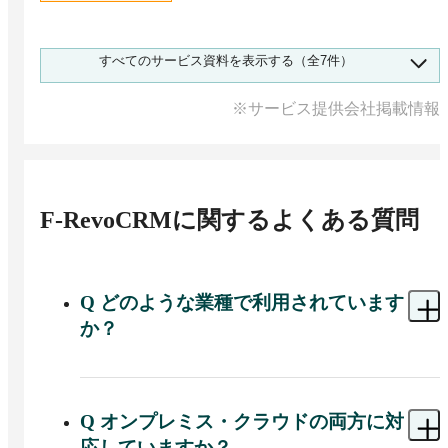
2026/07/15
更新
すべてのサービス資料を表示する（全7件）
提供企業作成
※サービス提供会社掲載情報
シンキングリード㈱_07.製造業
F-RevoCRM
に関するよくある質問
資料請求リストに追加
Q
どのような業種で利用されています
か？
A 
製造業・通信業・医療・介護・ホテル・メーカ
ー・学習塾など業種問わず幅広く利用されていま
す。特に製造業では、営業管理だけでなく、問い
Q
オンプレミス・クラウドの両方に対
合わせ対応や保守サポート、顧客対応履歴の共有
応していますか？