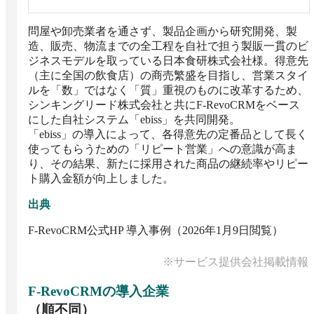
問屋や卸売業者を通さず、製品企画から研究開発、製
造、販売、物流までの全工程を自社で担う製販一貫のビ
ジネスモデルを取っている日本食研株式会社様。得意先
（主に全国の飲食店）の商売繁盛を目指し、営業スタイ
ルを「数」ではなく「質」重視のものに改革するため、
シンキングリード株式会社と共にF-RevoCRMをベース
にした自社システム「ebiss」を共同開発。

「ebiss」の導入によって、各得意先の定番品として長く
使ってもらうための「リピート営業」への意識が高ま
り、その結果、新たに採用された商品の継続率やリピー
ト購入金額が向上しました。
出典
F-RevoCRM公式HP 導入事例（2026年1月9日閲覧）
※サービス提供会社掲載情報
F-RevoCRM
の導入企業
（順不同）