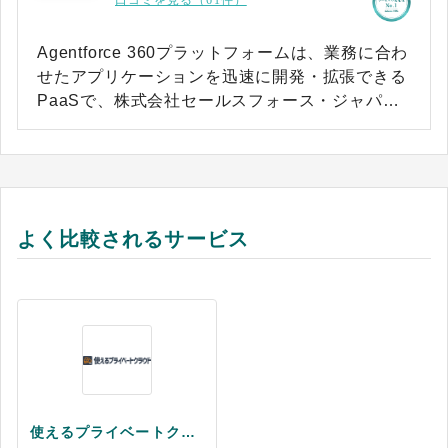
口コミを見る（61件）
Agentforce 360プラットフォームは、業務に合わ
せたアプリケーションを迅速に開発・拡張できる
PaaSで、株式会社セールスフォース・ジャパン
が提供しています。CRMで管理される顧客データ
や業務データを基盤として、部門固有の業務アプ
リや全社横断の業務プロセスを同一環境で構築で
きる点が特徴です。 営業やマーケティング、カス
タマーサポートなど、部門ごとに異なる要件が存
よく比較されるサービス
在するなかでも、共通のデータモデルと権限管理
のうえで運用できます。 現場では入力されたデー
タがリアルタイムで蓄積・更新され、ワークフロ
ーや自動処理、通知と連動して次のアクションへ
つながります。ローコード・ノーコードによる画
面設計やロジック定義に加え、プログラムによる
高度なカスタマイズにも対応しており、業務の複
雑さや成長段階に応じた使い分けが可能です。
使えるプライベートクラウド
APIを介した外部システムとの連携も可能で、デ