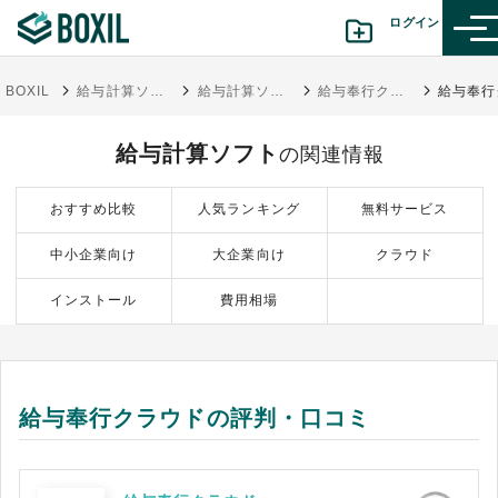
ログイン
BOXIL
給与計算ソフトの比較おすすめ12選 - 料金・連携比較表 | 図解チャートで選び方がわかる
給与計算ソフト
給与奉行クラウド
カテゴリから探す
給与計算ソフト
の関連情報
診断から探す(β版)
おすすめ比較
人気ランキング
無料サービス
記事から探す
中小企業向け
大企業向け
クラウド
BOXILの使い方ガイド
情報掲載をご希望の方へ
インストール
費用相場
給与奉行クラウドの評判・口コミ