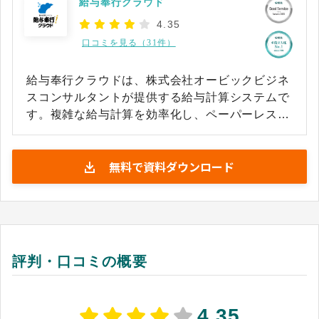
給与奉行クラウド
4.35
口コミを見る（31件）
給与奉行クラウドは、株式会社オービックビジネ
スコンサルタントが提供する給与計算システムで
す。複雑な給与計算を効率化し、ペーパーレス化
を実現します。給与明細や源泉徴収票などの各種
書類を電子配布できるため、印刷や封入、発送の
無料で資料ダウンロード
手間を削減できるのも利点です。 残業手当や通勤
手当など複雑な計算も自動化でき、計算ミスを防
ぎつつ処理を高速化します。制度改正に合わせて
税率や保険料率が自動更新されるため、法改正対
応も容易です。従業員規模に応じた柔軟な料金体
系や専門家連携機能を備えているのも、給与奉行
評判・口コミの概要
クラウドの大きな強みだといえるでしょう。
4.35