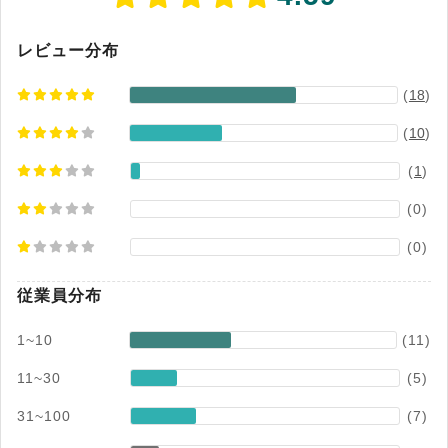
理できます。自動車ディーラーの来店予約、不動
産の家賃案内、調剤薬局の服薬フォローなど、業
種を問わず幅広いシーンで活用できるサービスで
レビュー分布
す。 プライバシーマークやISMS認証を取得し、
(
18
)
契約時の本人認証を徹底するなど、個人の連絡先
を扱うサービスとしての情報管理体制も整えてい
(
10
)
ます。使いやすさと到達率に加えて、安心して使
える基盤を重視した設計が特徴です。
(
1
)
(0)
(0)
従業員分布
1~10
(11)
11~30
(5)
31~100
(7)