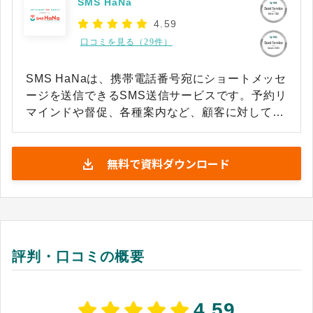
SMS HaNa
4.59
口コミを見る（29件）
SMS HaNaは、携帯電話番号宛にショートメッセ
ージを送信できるSMS送信サービスです。予約リ
マインドや督促、各種案内など、顧客に対して連
絡を確実に届けたい事業者に向けて提供されてい
ます。管理画面から操作するWEBタイプと、既存
無料で資料ダウンロード
システムと連携して自動送信するAPIタイプの両
方に対応しているため、個別送信だけでなく一斉
送信も可能です。 また、携帯キャリアと直接つな
がる国内直収接続を採用しており、メールよりも
開封されやすいSMSの特性を活かして顧客に情報
を届けられる点が魅力です。長文の自動分割や送
評判・口コミの概要
信予約、チャットのようにやり取りできる双方向
SMS、短縮URLやクリックの計測といった機能を
標準で備えており、宛先リストはクラウド上で管
4.59