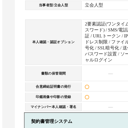
立会人型
当事者型/立会人型
2要素認証(ワンタイ
スワード) / SMS/電
証 / URLトークン / I
ドレス制限 / ファイ
本人確認・認証オプション
号化 / SSL暗号化 / 
パスワード設置 / ソ
ャルログイン
—
書類の保管期間
合意締結証明書の発行
印鑑画像や印影の登録
—
マイナンバー本人確認・署名
契約書管理システム