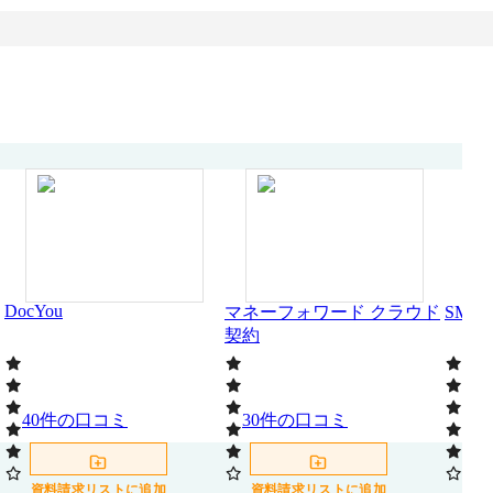
DocYou
マネーフォワード クラウド
SMB
契約
40
件の口コミ
30
件の口コミ
256
資料請求リストに追加
資料請求リストに追加
資