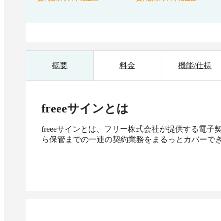
概要
料金
機能/仕様
freeeサイン
とは
freeeサインとは、フリー株式会社が提供する電
ら保管までの一連の契約業務をまるっとカバーで