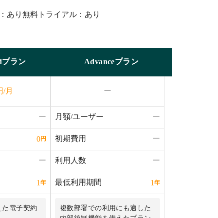
：あり
無料トライアル：あり
ardプラン
Advanceプラン
円/月
ー
ー
月額/ユーザー
ー
初期費用
ー
0
円
ー
利用人数
ー
最低利用期間
1
1
年
年
えた電子契約
複数部署での利用にも適した