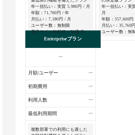
最低限の機能を備えたプラン
の決定版プラン
年一括払い：実質 5,980円 / 月
年一括払い：実質 2
年額：71,760円 / 年
月
月払い：7,180円 / 月
年額：357,600円 
ユーザー数：無制限
月払い：35,760円
電子サイン無料枠：50通/月
ユーザー数：無
電子サイン無料枠
Enterpriseプラン
ー
月額/ユーザー
ー
初期費用
ー
利用人数
ー
最低利用期間
ー
複数部署での利用にも適した