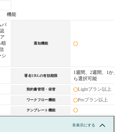
機能
ムパ
話認
Pア
ル暗
通知機能
送信
ーシ
1週間、2週間、1か月か
署名URLの有効期限
ら選択可能
Lightプラン以上
契約書管理・保管
Proプラン以上
ワークフロー機能
テンプレート機能
非表示にする