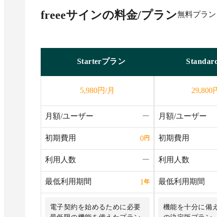
freeeサイン
の料金/プラン
無料プラン
Starterプラン
Stand
円/月
5,980
29,800
月額/ユーザー
ー
月額/ユーザー
初期費用
初期費用
0
円
利用人数
ー
利用人数
最低利用期間
最低利用期間
1
年
電子契約を始めるために必要
機能を十分に備