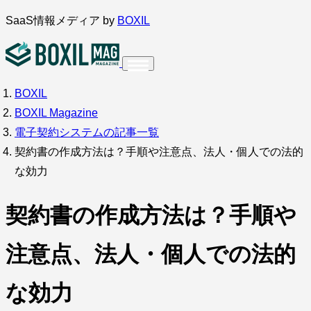
内
SaaS情報メディア by
BOXIL
容
を
ス
BOXIL
インタビュー
導入事例
調査・アンケート
キ
BOXIL Magazine
ッ
サービス比較
キーワードから探す
電子契約システムの記事一覧
プ
契約書の作成方法は？手順や注意点、法人・個人での法的
SaaS情報メディア by
BOXIL
な効力
契約書の作成方法は？手順や
注意点、法人・個人での法的
な効力