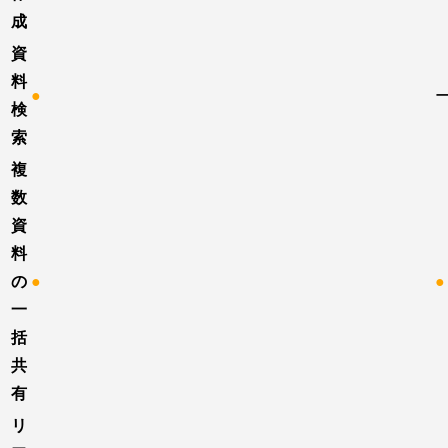
成
資
料
●
検
索
複
数
資
料
の
●
●
一
括
共
有
リ