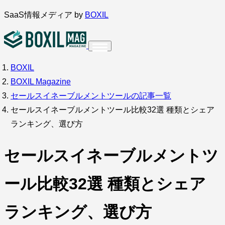
内
SaaS情報メディア by
BOXIL
容
を
ス
BOXIL
インタビュー
導入事例
調査・アンケート
キ
BOXIL Magazine
ッ
サービス比較
キーワードから探す
セールスイネーブルメントツールの記事一覧
プ
セールスイネーブルメントツール比較32選 種類とシェア
SaaS情報メディア by
BOXIL
ランキング、選び方
セールスイネーブルメントツ
ール比較32選 種類とシェア
ランキング、選び方