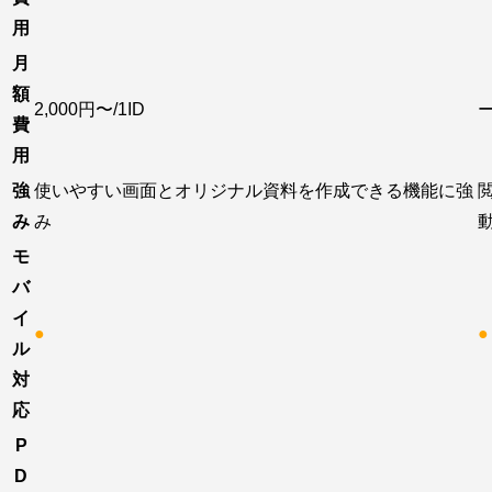
用
月
額
2,000円〜/1ID
費
用
強
使いやすい画面とオリジナル資料を作成できる機能に強
み
み
モ
バ
イ
●
●
ル
対
応
P
D