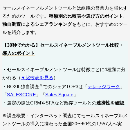
セールスイネーブルメントツールとは組織の営業力を強化す
るためのツールです。
種類別の比較表
や
選び方のポイント
、
独自調査によるシェアランキング
をもとに、おすすめのツー
ルを紹介します。
【30秒でわかる】セールスイネーブルメントツール比較・
導入のポイント
・セールスイネーブルメントツールは特徴ごとに4種類に分
かれる（
▼比較表を見る
）
※
・BOXIL独自調査
でのシェアTOP3は「
ナレッジワーク
」
「
SALESCORE
」「
Sales Square
」
・選定の際はCRMやSFAなど既存ツールとの
連携性を確認
※調査概要：インターネット調査にてセールスイネーブルメ
ントツールの導入に携わった全国20〜60代の1,557人へ実