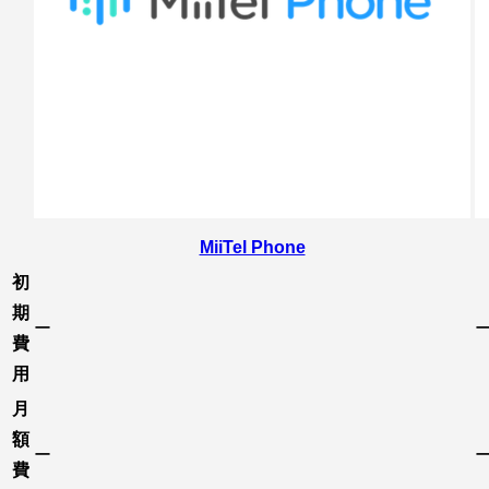
MiiTel Phone
初
期
ー
費
用
月
額
ー
費