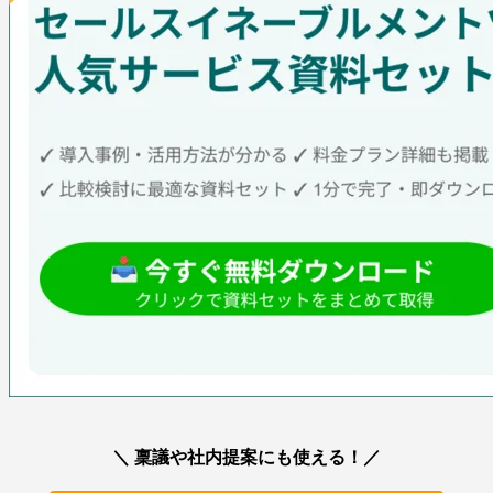
＼ 稟議や社内提案にも使える！／