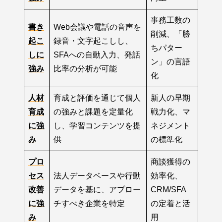
事務工数の
書き
Web会議や電話の音声を
削減、「勝
起こ
録音・文字起こしし、
ちパター
しに
SFAへの自動入力、発話
ン」の言語
強み
比率の分析が可能
化
人材
育成と評価を通じて個人
新人の早期
育成
の強みと課題を定量化
戦力化、マ
に強
し、学習コンテンツを提
ネジメント
み
供
の標準化
プロ
商談獲得の
セス
法人データベースや行動
効率化、
改善
データを基に、アプロー
CRM/SFA
に強
チすべき企業を特定
の定着と活
み
用