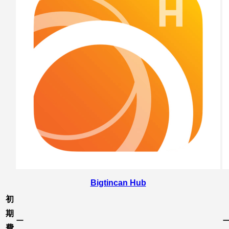
Bigtincan Hub
初
期
ー
費