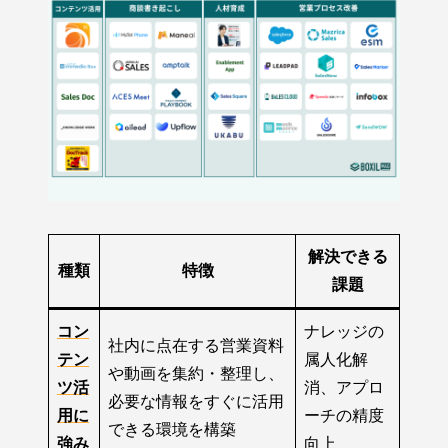
解決できる
種類
特徴
課題
コン
ナレッジの
社内に点在する営業資料
テン
属人化解
や動画を集約・整理し、
ツ活
消、アプロ
必要な情報をすぐに活用
用に
ーチの精度
できる環境を構築
強み
向上