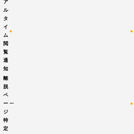
ア
ル
タ
イ
●
●
ム
閲
覧
通
知
離
脱
ペ
ー
ー
●
ジ
特
定