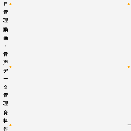
F
●
●
管
理
動
画
・
音
声
●
●
デ
ー
タ
管
理
資
料
●
作