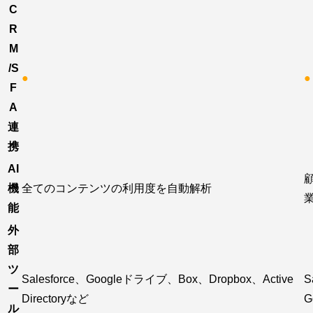
C
R
M
/S
●
●
F
A
連
携
AI
機
全てのコンテンツの利用度を自動解析
能
外
部
ツ
Salesforce、Googleドライブ、Box、Dropbox、Active
S
ー
Directoryなど
G
ル