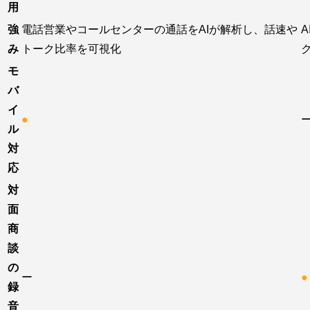
用
強
電話営業やコールセンターの通話をAIが解析し、話速や
み
トーク比率を可視化
モ
バ
イ
●
ル
対
応
対
面
商
談
の
ー
●
録
音