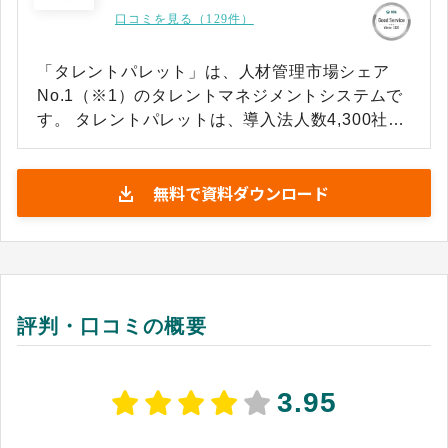
口コミを見る（129件）
「タレントパレット」は、人材管理市場シェア
No.1（※1）のタレントマネジメントシステムで
す。 タレントパレットは、導入法人数4,300社以
上（※2）、継続率99.7%（※3）の導入実績を誇
り、さまざまな業界業種の先進企業が続々導入数
無料で資料ダウンロード
百名の成長企業から、数万名規模の大企業やホー
ルディングスに活用されています。 採用、育成、
配置、離職防止、経営の意思決定支援をワンプラ
ットフォームで実現。人事にマーケティング視点
を採り入れた「科学的人事戦略」を実践します。
あらゆる人材データを一元化・蓄積することで、
評判・口コミの概要
配置から育成、採用、社員満足度向上など、分析
に基づいた科学的人事戦略を豊富な機能で支援し
ます。また、タレントパレットは人事業務に特化
3.95
した生成AI機能も豊富に搭載しています。 ※1：
ITR「ITR Market View：人材管理市場2025」人