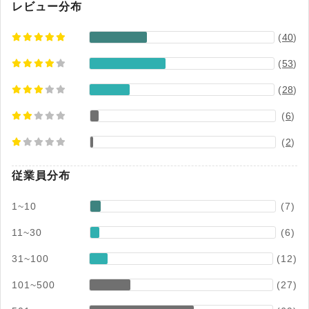
材管理市場 ベンダー別売上金額シェア（2023～
レビュー分布
2024年度予測） ※2：2025年3月末時点。 ※3：
(
40
)
既存契約の月額課金額のうち解約に伴い減少した
月額課金額の割合（各四半期末月における各12ヶ
(
53
)
月の平均値）
(
28
)
(
6
)
(
2
)
従業員分布
1~10
(7)
11~30
(6)
31~100
(12)
101~500
(27)