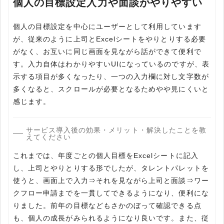
個人の目標設定入力や面談がやりやすい
個人の目標設定を中心にユーザーとして利用しています
が、従来のように上司とExcelシートをやりとりする必要
がなく、お互いに同じ画面を見ながら話ができて便利で
す。入力自体はわかりやすいUIになっているのですが、表
示する項目が多くなったり、一つの入力欄に対し文字数が
多くなると、スクロールが必要となるためやや見にくいと
感じます。
サービス導入後の効果・メリット・解決したことを教
えてください
これまでは、年度ごとの個人目標をExcelシートに記入
し、上司とやりとりする形でしたが、タレントパレットを
使うと、画面上で入力⇒それを見ながら上司と面談⇒ワー
クフロー申請までを一貫してできるようになり、便利にな
りました。前年の目標などもさかのぼって確認できる点
も、個人の成長がみられるようになり良いです。また、従