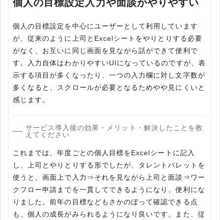
個人の目標設定入力や面談がやりやすい
個人の目標設定を中心にユーザーとして利用しています
が、従来のように上司とExcelシートをやりとりする必要
がなく、お互いに同じ画面を見ながら話ができて便利で
す。入力自体はわかりやすいUIになっているのですが、表
示する項目が多くなったり、一つの入力欄に対し文字数が
多くなると、スクロールが必要となるためやや見にくいと
感じます。
サービス導入後の効果・メリット・解決したことを教
えてください
これまでは、年度ごとの個人目標をExcelシートに記入
し、上司とやりとりする形でしたが、タレントパレットを
使うと、画面上で入力⇒それを見ながら上司と面談⇒ワー
クフロー申請までを一貫してできるようになり、便利にな
りました。前年の目標などもさかのぼって確認できる点
も、個人の成長がみられるようになり良いです。また、従