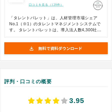
口コミを見る（129件）
「タレントパレット」は、人材管理市場シェア
No.1（※1）のタレントマネジメントシステムで
す。 タレントパレットは、導入法人数4,300社以
上（※2）、継続率99.7%（※3）の導入実績を誇
り、さまざまな業界業種の先進企業が続々導入数
無料で資料ダウンロード
百名の成長企業から、数万名規模の大企業やホー
ルディングスに活用されています。 採用、育成、
配置、離職防止、経営の意思決定支援をワンプラ
ットフォームで実現。人事にマーケティング視点
を採り入れた「科学的人事戦略」を実践します。
あらゆる人材データを一元化・蓄積することで、
評判・口コミの概要
配置から育成、採用、社員満足度向上など、分析
に基づいた科学的人事戦略を豊富な機能で支援し
ます。また、タレントパレットは人事業務に特化
3.95
した生成AI機能も豊富に搭載しています。 ※1：
ITR「ITR Market View：人材管理市場2025」人