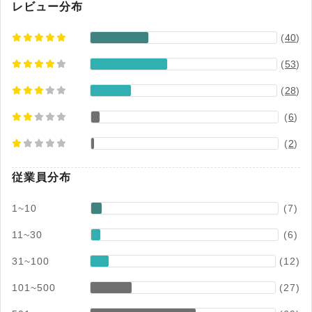
材管理市場 ベンダー別売上金額シェア（2023～
レビュー分布
2024年度予測） ※2：2025年3月末時点。 ※3：
(
40
)
既存契約の月額課金額のうち解約に伴い減少した
月額課金額の割合（各四半期末月における各12ヶ
(
53
)
月の平均値）
(
28
)
(
6
)
(
2
)
従業員分布
1~10
(7)
11~30
(6)
31~100
(12)
101~500
(27)