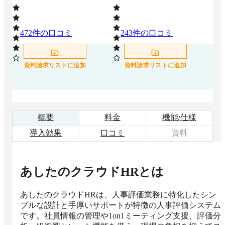
472
件の口コミ
243
件の口コミ
1
資料請求リストに追加
資料請求リストに追加
概要
料金
機能/仕様
導入効果
口コミ
資料
あしたのクラウドHR
とは
あしたのクラウドHRは、人事評価業務に特化したシン
プルな設計と手厚いサポートが特徴の人事評価システム
です。社員情報の管理や1on1ミーティング支援、評価分