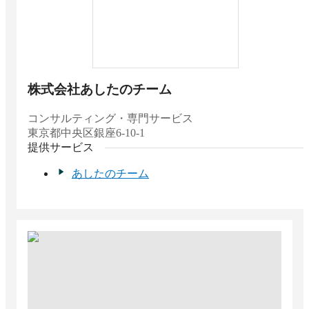
解決できる課題
人事評価システムの価格相場と料金比較・おす
すめソフト
360度評価とは？多面評価のメリット・デメリ
ット、導入事例や評価項目
建設業界向け360度評価システムおすすめ比
株式会社あしたのチーム
較！解決できる課題
法人向け目標管理ツールの費用相場と料金比
コンサルティング・専門サービス
較・おすすめソフト
東京都
中央区銀座6-10-1
従業員の自律性を高める方法！自立型人材の特
提供サービス
徴とは？
人事評価フィードバックの伝え方・ポイント6
あしたのチーム
選！重要性・役立つ定型手法を紹介