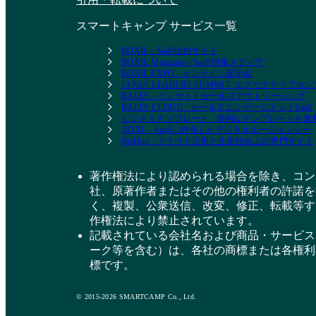
スマートキャンプ サービス一覧
BOXIL - SaaS比較サイト
BOXIL Magazine - SaaS情報メディア
BOXIL EXPO - オンライン展示会
JAPAN LEADERS SUMMIT- エグゼクティブ
BALES - インサイドセールスアウトソーシング
BALES CLOUD - セールスエンゲージメントSaaS
ビジネステンプレート - 便利なテンプレートを
ADXL - SaaSに特化したデジタルエージェンシー
BizHint - クラウド活用と生産性向上の専門サイト
著作権法により認められる場合を除き、コン
社、原著作者またはその他の権利者の許諾を
く、複製、公衆送信、改変、修正、転載等す
作権法により禁止されています。
記載されている会社名および商品・サービス
ーク等を含む）は、各社の商標または各権利
標です。
© 2015-2026 SMARTCAMP Co., Ltd.