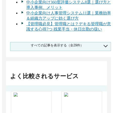
中小企業向け360度評価システム8選｜選び方と
導入事例、メリット
中小企業向け人事管理システム11選｜業務効率
＆組織力アップに効く選び方
【管理職必見】管理職とは？デキる管理職が意
識する心得7つ 残業手当・休日出勤の扱い
無料で使える人事管理システムおすすめ11選
すべての記事を表示する（全29件）
無料版と有料版の違いは？
無料で使えるおすすめの360度評価・多面評価
システム11選！ツールの特徴と選ぶ際のポイン
トを解説！
運送業界向け人事評価システムおすすめ比較！
解決できる課題
よく比較されるサービス
360度評価システムの費用相場と料金比較・お
すすめソフト
おすすめ社員管理システム17選！人事評価や労
務、タレントマネジメントにも活用可能
リテンションマネジメントの目的・施策とは？
事例・おすすめサポートツール
中小企業向け「目標管理ツール」おすすめ7