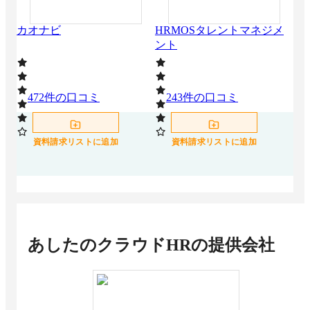
選！選定のポイントと導入のメリット
甘辛調整機能を搭載する人事評価システムおす
カオナビ
HRMOSタレントマネジメ
タ
すめ8選
ント
目標管理におすすめのタレントマネジメントシ
ステム14選
人件費シミュレーション機能を搭載する人事評
価システムおすすめ5選
472
件の口コミ
243
件の口コミ
1
OKRとは？MBOやKPIとの違い・評価方法
給与計算ソフトと連携できる人事評価システム
8選
資料請求リストに追加
資料請求リストに追加
HRTech（HRテック）サービス一覧！種類ごと
におすすめ比較
人事システムとは？おすすめクラウドツール比
較 – 機能と導入するメリット
人材管理ツールのメリット・デメリットをまと
め！コスト・導入難易度は？
人材管理とは？企業・経営として知っておくべ
あしたのクラウドHR
の提供会社
きこと・おすすめシステム
AIを活用した人事評価システム7選！業務への
メリットや注意点
小売業界向け人事評価システムおすすめ比較！