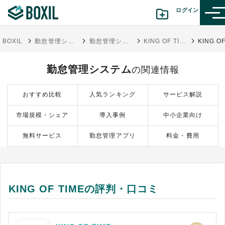
ログイン
BOXIL
勤怠管理システムおすすめ17選 - 一覧比較表で費用・機能 | 選び方【シェアランキング】
勤怠管理システム
KING OF TIME
カテゴリから探す
勤怠管理システム
の関連情報
診断から探す(β版)
おすすめ比較
人気ランキング
サービス解説
記事から探す
市場規模・シェア
導入事例
中小企業向け
BOXILの使い方ガイド
情報掲載をご希望の方へ
無料サービス
勤怠管理アプリ
料金・費用
KING OF TIMEの評判・口コミ