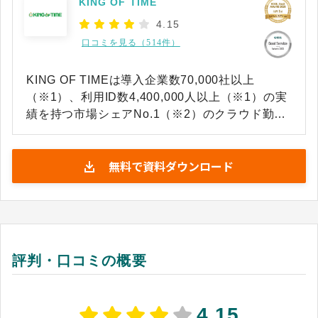
KING OF TIME
4.15
口コミを見る（514件）
KING OF TIMEは導入企業数70,000社以上
（※1）、利用ID数4,400,000人以上（※1）の実
績を持つ市場シェアNo.1（※2）のクラウド勤怠
管理・人事給与システムです。 出退勤の打刻は、
PC・スマートフォン（ブラウザ・アプリ）、IC
無料で資料ダウンロード
カード、指紋、顔認証、入退室連携など様々な手
段から選択でき、休暇の取得、残業の申請承認な
ど、従業員と管理者間でのやりとりもオンライン
で行うことができます。変形労働時間制など複雑
な勤務集計や最新の法改正にも対応し、企業ごと
に異なる就業ルールにも柔軟な設定で対応可能で
評判・口コミの概要
す。 ※1 出典：KING OF TIME公式HP（2026年
4月28日閲覧） ※2 出典：富士キメラ総研「ソフ
トウェアビジネス新市場 2025年版」 勤怠管理ソ
4.15