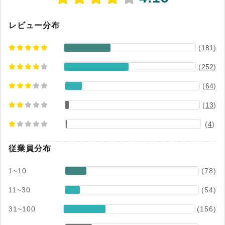
フトSaaS/PaaS市場 利用ID数 2024年度実績 ベ
ンダーシェア度実績
レビュー分布
(
181
)
(
252
)
(
64
)
(
13
)
(
4
)
従業員分布
1~10
(78)
11~30
(54)
31~100
(156)