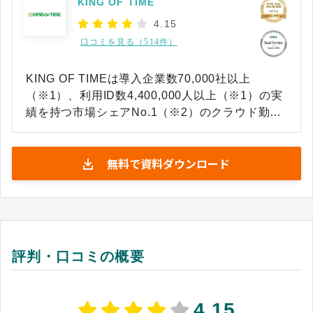
KING OF TIME
4.15
口コミを見る（514件）
KING OF TIMEは導入企業数70,000社以上
（※1）、利用ID数4,400,000人以上（※1）の実
績を持つ市場シェアNo.1（※2）のクラウド勤怠
管理・人事給与システムです。 出退勤の打刻は、
PC・スマートフォン（ブラウザ・アプリ）、IC
無料で資料ダウンロード
カード、指紋、顔認証、入退室連携など様々な手
段から選択でき、休暇の取得、残業の申請承認な
ど、従業員と管理者間でのやりとりもオンライン
で行うことができます。変形労働時間制など複雑
な勤務集計や最新の法改正にも対応し、企業ごと
に異なる就業ルールにも柔軟な設定で対応可能で
評判・口コミの概要
す。 ※1 出典：KING OF TIME公式HP（2026年
4月28日閲覧） ※2 出典：富士キメラ総研「ソフ
トウェアビジネス新市場 2025年版」 勤怠管理ソ
4.15