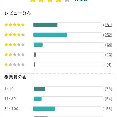
フトSaaS/PaaS市場 利用ID数 2024年度実績 ベ
ンダーシェア度実績
レビュー分布
(
181
)
(
252
)
(
64
)
(
13
)
(
4
)
従業員分布
1~10
(78)
11~30
(54)
31~100
(156)