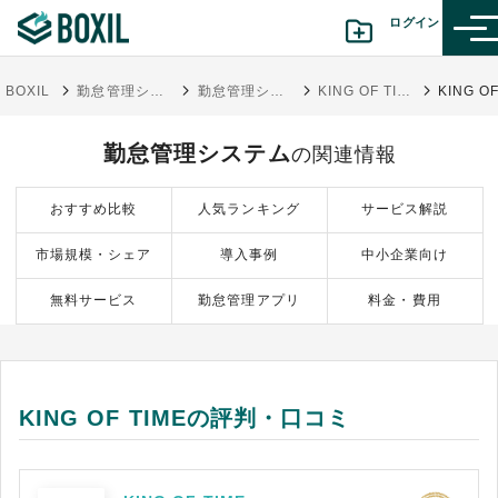
ログイン
BOXIL
勤怠管理システムおすすめ17選 - 一覧比較表で費用・機能 | 選び方【シェアランキング】
勤怠管理システム
KING OF TIME
カテゴリから探す
勤怠管理システム
の関連情報
診断から探す(β版)
おすすめ比較
人気ランキング
サービス解説
記事から探す
市場規模・シェア
導入事例
中小企業向け
BOXILの使い方ガイド
情報掲載をご希望の方へ
無料サービス
勤怠管理アプリ
料金・費用
KING OF TIMEの評判・口コミ