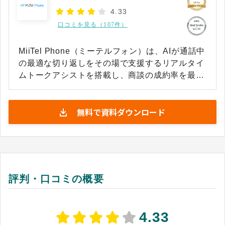
4.33
口コミを見る（107件）
MiiTel Phone（ミーテルフォン）は、AIが通話中
の最適な切り返しをその場で支援するリアルタイ
ムトークアシストを搭載し、商談の成約率を最大
化させるインサイドセールスに最適な音声解析プ
ラットフォームです。 全通話の録音と自動文字起
無料で資料ダウンロード
こしができるほか、CRMとも自動連携し顧客対応
を一元管理することが可能です。これによりトッ
プ営業のトークを可視化して組織へ横展開し、チ
ーム全体の成約率と教育効率の向上に貢献しま
す。
評判・口コミの概要
4.33