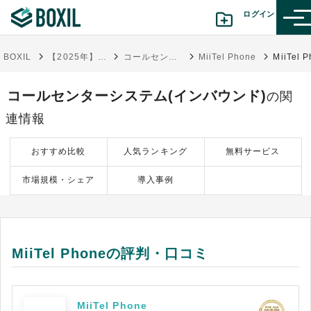
ログイン
BOXIL
【2025年】コールセンターシステム比較24選！タイプと選び方
コールセンターシステム(インバウンド)
MiiTel Phone
カテゴリから探す
コールセンターシステム(インバウンド)
の関
診断から探す(β版)
連情報
記事から探す
おすすめ比較
人気ランキング
無料サービス
市場規模・シェア
導入事例
BOXILの使い方ガイド
情報掲載をご希望の方へ
MiiTel Phoneの評判・口コミ
MiiTel Phone