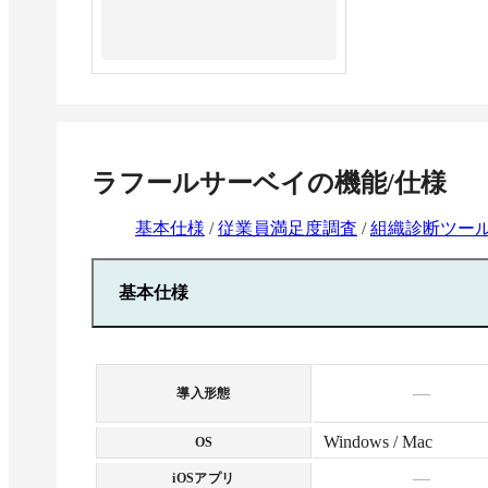
ラフールサーベイ
の機能/仕様
基本仕様
/
従業員満足度調査
/
組織診断ツー
基本仕様
—
導入形態
Windows / Mac
OS
—
iOSアプリ