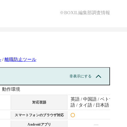
※BOXIL編集部調査情報
ル
/
離職防止ツール
非表示にする
動作環境
英語 / 中国語 / ベトナム
対応言語
語 / タイ語 / 日本語
スマートフォンのブラウザ対応
—
Androidアプリ