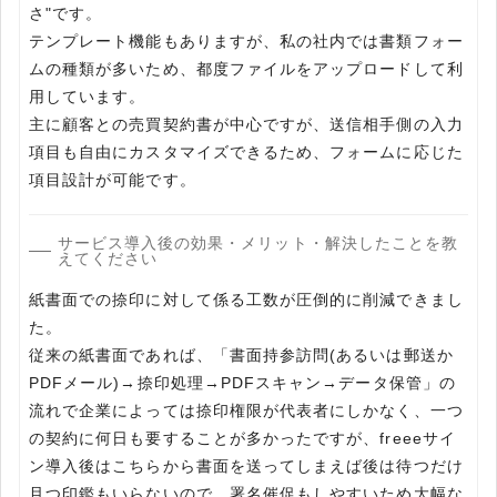
さ"です。
テンプレート機能もありますが、私の社内では書類フォー
ムの種類が多いため、都度ファイルをアップロードして利
用しています。
主に顧客との売買契約書が中心ですが、送信相手側の入力
項目も自由にカスタマイズできるため、フォームに応じた
項目設計が可能です。
サービス導入後の効果・メリット・解決したことを教
えてください
紙書面での捺印に対して係る工数が圧倒的に削減できまし
た。
従来の紙書面であれば、「書面持参訪問(あるいは郵送か
PDFメール)→捺印処理→PDFスキャン→データ保管」の
流れで企業によっては捺印権限が代表者にしかなく、一つ
の契約に何日も要することが多かったですが、freeeサイ
ン導入後はこちらから書面を送ってしまえば後は待つだけ
且つ印鑑もいらないので、署名催促もしやすいため大幅な