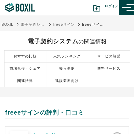
ログイン
BOXIL
電子契約システム
freeeサイン
freeeサインの評判・口コミ
カテゴリから探す
電子契約システム
の関連情報
診断から探す(β版)
おすすめ比較
人気ランキング
サービス解説
記事から探す
市場規模・シェア
導入事例
無料サービス
BOXILの使い方ガイド
情報掲載をご希望の方へ
関連法律
建設業界向け
freeeサインの評判・口コミ