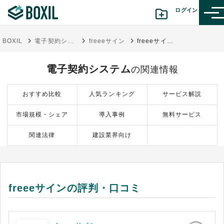
ログイン
BOXIL
電子契約システム
freeeサイン
freeeサインの評判・口コミ
カテゴリから探す
電子契約システム
の関連情報
診断から探す(β版)
おすすめ比較
人気ランキング
サービス解説
記事から探す
市場規模・シェア
導入事例
無料サービス
BOXILの使い方ガイド
情報掲載をご希望の方へ
関連法律
建設業界向け
freeeサインの評判・口コミ