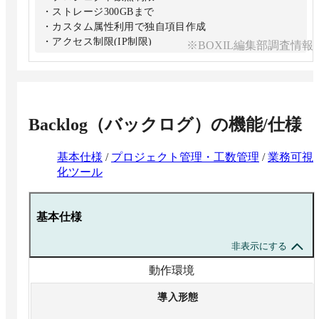
・ストレージ300GBまで
・カスタム属性利用で独自項目作成
・アクセス制限(IP制限)
※BOXIL編集部調査情報
・アクセスログの提供
・セキュリティシートの提供
※2027年1月1日からプランが変わります。詳しくはブロ
グ記事「【重要】2027年1月1日からBacklogのプランが
新しくなります」にて公開しております。
Backlog（バックログ）
の機能/仕様
基本仕様
/
プロジェクト管理・工数管理
/
業務可視
化ツール
基本仕様
非表示にする
動作環境
導入形態