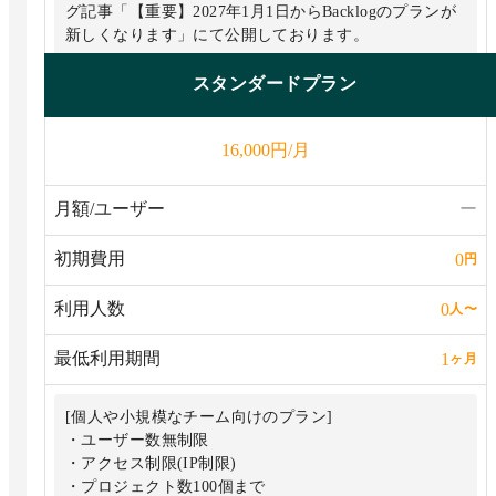
グ記事「【重要】2027年1月1日からBacklogのプランが
新しくなります」にて公開しております。
スタンダードプラン
円/月
16,000
月額/ユーザー
ー
初期費用
0
円
利用人数
0
人
〜
最低利用期間
1
ヶ月
[個人や小規模なチーム向けのプラン]
・ユーザー数無制限
・アクセス制限(IP制限)
・プロジェクト数100個まで