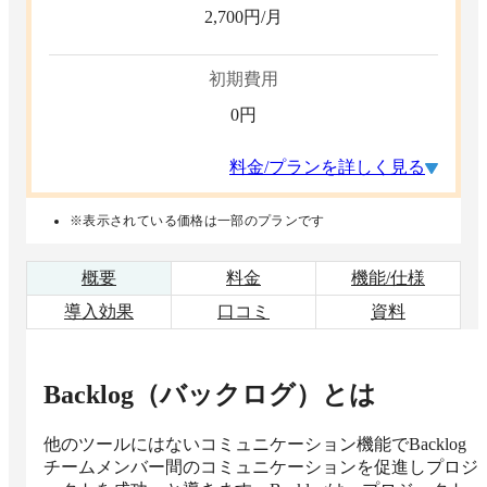
2,700
円/月
初期費用
0
円
料金/プランを詳しく見る
※表示されている価格は一部のプランです
概要
料金
機能/仕様
導入効果
口コミ
資料
Backlog（バックログ）
とは
他のツールにはないコミュニケーション機能でBacklog
チームメンバー間のコミュニケーションを促進しプロジ