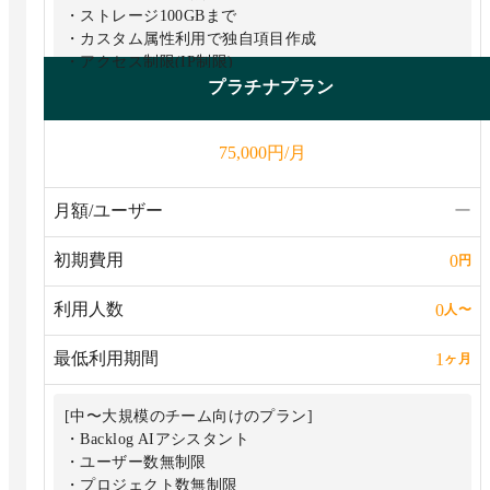
・ストレージ100GBまで
・カスタム属性利用で独自項目作成
・アクセス制限(IP制限)
※2027年1月1日からプランが変わります。詳しくはブロ
プラチナプラン
グ記事「【重要】2027年1月1日からBacklogのプランが
新しくなります」にて公開しております。
円/月
75,000
月額/ユーザー
ー
初期費用
0
円
利用人数
0
人
〜
最低利用期間
1
ヶ月
[中〜大規模のチーム向けのプラン]
・Backlog AIアシスタント
・ユーザー数無制限
・プロジェクト数無制限