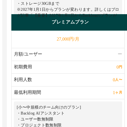
・ストレージ30GBまで
※2027年1月1日からプランが変わります。詳しくはブロ
グ記事「【重要】2027年1月1日からBacklogのプランが
プレミアムプラン
円/月
27,000
月額/ユーザー
ー
初期費用
0
円
利用人数
0
人
〜
最低利用期間
1
ヶ月
[小〜中規模のチーム向けのプラン]
・Backlog AIアシスタント
・ユーザー数無制限
・プロジェクト数無制限