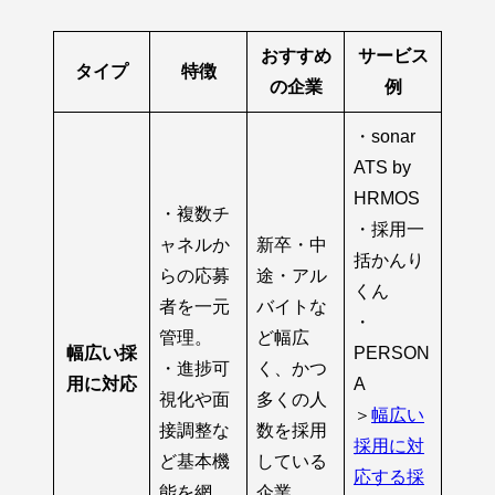
おすすめ
サービス
タイプ
特徴
の企業
例
・sonar
ATS by
HRMOS
・複数チ
・採用一
ャネルか
新卒・中
括かんり
らの応募
途・アル
くん
者を一元
バイトな
・
管理。
ど幅広
幅広い採
PERSON
・進捗可
く、かつ
用に対応
A
視化や面
多くの人
＞
幅広い
接調整な
数を採用
採用に対
ど基本機
している
応する採
能を網
企業