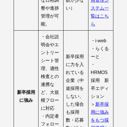
な日程調
数が少な
用管理シ
整や進捗
い）
ステム一
管理が可
覧はこち
能。
ら
・会社説
・i-web
明会やエ
・らくる
ントリー
新卒採用
ーと
シート管
に力を入
・
理、適性
れている
HRMOS
検査との
企業（中
採用 新
連携な
途採用を
卒エディ
新卒採用
ど、大規
しない、
ション
に強み
模フロー
した場合
＞
新卒採
に対応
も採用
用に強み
・内定者
数・応募
をもつ採
フォロー