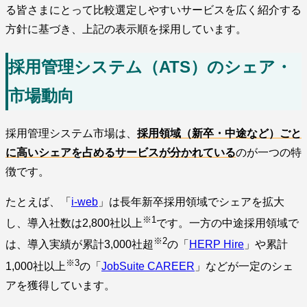
る皆さまにとって比較選定しやすいサービスを広く紹介する
方針に基づき、上記の表示順を採用しています。
採用管理システム（ATS）のシェア・
市場動向
採用管理システム市場は、
採用領域（新卒・中途など）ごと
に高いシェアを占めるサービスが分かれている
のが一つの特
徴です。
たとえば、「
i-web
」は長年新卒採用領域でシェアを拡大
※1
し、導入社数は2,800社以上
です。一方の中途採用領域で
※2
は、導入実績が累計3,000社超
の「
HERP Hire
」や累計
※3
1,000社以上
の「
JobSuite CAREER
」などが一定のシェ
アを獲得しています。