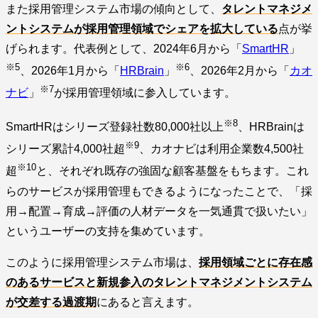
また採用管理システム市場の傾向として、
タレントマネジメ
ントシステムが採用管理領域でシェアを拡大している
点が挙
げられます。代表例として、2024年6月から「
SmartHR
」
※5
※6
、2026年1月から「
HRBrain
」
、2026年2月から「
カオ
※7
ナビ
」
が採用管理領域に参入しています。
※8
SmartHRはシリーズ登録社数80,000社以上
、HRBrainは
※9
シリーズ累計4,000社超
、カオナビは利用企業数4,500社
※10
超
と、それぞれ既存の強固な顧客基盤をもちます。これ
らのサービスが採用管理もできるようになったことで、「採
用→配置→育成→評価の人材データを一気通貫で扱いたい」
というユーザーの支持を集めています。
このように採用管理システム市場は、
採用領域ごとに存在感
のあるサービスと新規参入のタレントマネジメントシステム
が交差する過渡期
にあると言えます。