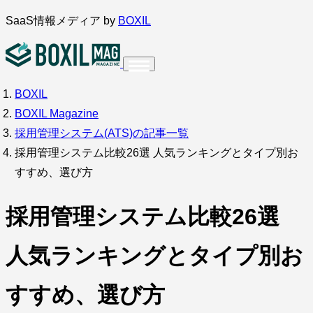
内
SaaS情報メディア by
BOXIL
容
を
ス
BOXIL
インタビュー
導入事例
調査・アンケート
キ
BOXIL Magazine
ッ
サービス比較
キーワードから探す
採用管理システム(ATS)の記事一覧
プ
採用管理システム比較26選 人気ランキングとタイプ別お
SaaS情報メディア by
BOXIL
すすめ、選び方
採用管理システム比較26選
人気ランキングとタイプ別お
すすめ、選び方