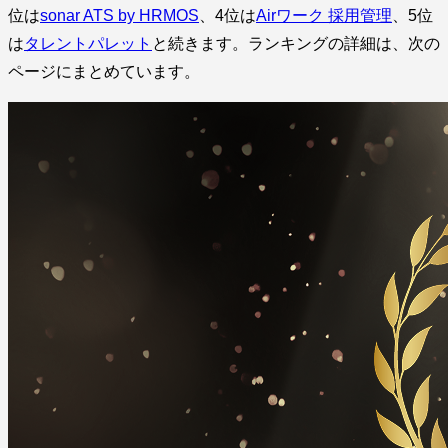
位は
sonar ATS by HRMOS
、4位は
Airワーク 採用管理
、5位
は
タレントパレット
と続きます。ランキングの詳細は、次の
ページにまとめています。