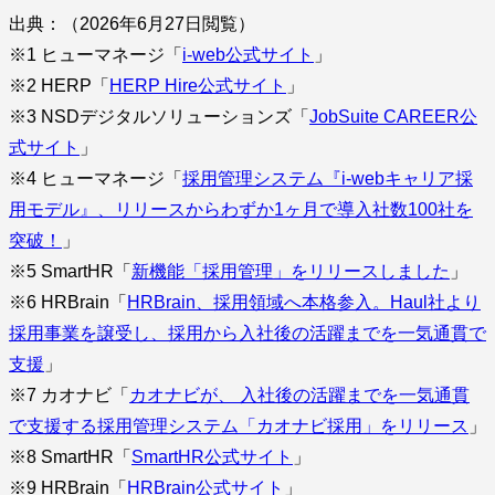
出典：（2026年6月27日閲覧）
※1 ヒューマネージ「
i-web公式サイト
」
※2 HERP「
HERP Hire公式サイト
」
※3 NSDデジタルソリューションズ「
JobSuite CAREER公
式サイト
」
※4 ヒューマネージ「
採用管理システム『i-webキャリア採
用モデル』、リリースからわずか1ヶ月で導入社数100社を
突破！
」
※5 SmartHR「
新機能「採用管理」をリリースしました
」
※6 HRBrain「
HRBrain、採用領域へ本格参入。Haul社より
採用事業を譲受し、採用から入社後の活躍までを一気通貫で
支援
」
※7 カオナビ「
カオナビが、 入社後の活躍までを一気通貫
で支援する採用管理システム「カオナビ採用」をリリース
」
※8 SmartHR「
SmartHR公式サイト
」
※9 HRBrain「
HRBrain公式サイト
」