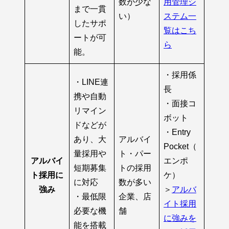
数が少な
用管理シ
まで一貫
い）
ステム一
したサポ
覧はこち
ートが可
ら
能。
・採用係
・LINE連
長
携や自動
・面接コ
リマイン
ボット
ドなどが
・Entry
あり、大
アルバイ
Pocket（
量採用や
ト・パー
アルバイ
エンポ
短期募集
トの採用
ト採用に
ケ）
に対応
数が多い
強み
＞
アルバ
・最低限
企業、店
イト採用
必要な機
舗
に強みを
能を搭載