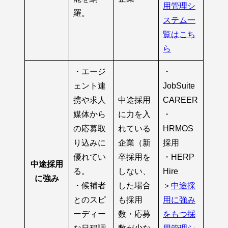
用管理シ
羅。
ステム一
覧はこち
ら
・エージ
・
ェント連
JobSuite
携や求人
中途採用
CAREER
媒体から
に力を入
・
の応募取
れている
HRMOS
り込みに
企業（新
採用
優れてい
卒採用を
・HERP
中途採用
る。
しない、
Hire
に強み
・候補者
した場合
＞
中途採
とのスピ
も採用
用に強み
ーディー
数・応募
をもつ採