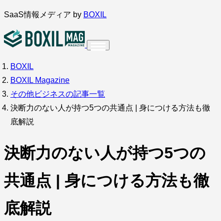
内
SaaS情報メディア by
BOXIL
容
を
ス
BOXIL
インタビュー
導入事例
キ
BOXIL Magazine
ッ
その他ビジネスの記事一覧
プ
決断力のない人が持つ5つの共通点 | 身につける方法も徹
底解説
調査・アンケート
決断力のない人が持つ5つの
共通点 | 身につける方法も徹
底解説