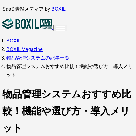
内
SaaS情報メディア by
BOXIL
容
を
ス
BOXIL
インタビュー
導入事例
キ
BOXIL Magazine
ッ
物品管理システムの記事一覧
プ
物品管理システムおすすめ比較！機能や選び方・導入メリ
ット
調査・アンケート
物品管理システムおすすめ比
較！機能や選び方・導入メリ
ット