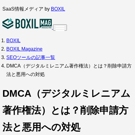
内
SaaS情報メディア by
BOXIL
容
を
ス
BOXIL
インタビュー
導入事例
キ
BOXIL Magazine
ッ
SEOツールの記事一覧
プ
DMCA（デジタルミレニアム著作権法）とは？削除申請方
法と悪用への対処
調査・アンケート
DMCA（デジタルミレニアム
著作権法）とは？削除申請方
法と悪用への対処