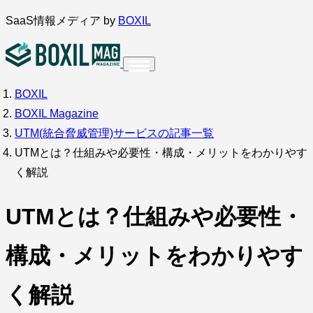
内
SaaS情報メディア by
BOXIL
容
を
ス
BOXIL
インタビュー
導入事例
キ
BOXIL Magazine
ッ
UTM(統合脅威管理)サービスの記事一覧
プ
UTMとは？仕組みや必要性・構成・メリットをわかりやす
く解説
調査・アンケート
UTMとは？仕組みや必要性・
構成・メリットをわかりやす
く解説