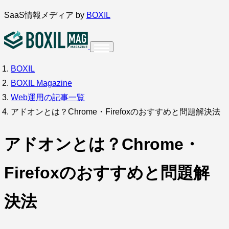
内
SaaS情報メディア by
BOXIL
容
を
ス
BOXIL
インタビュー
導入事例
キ
BOXIL Magazine
ッ
Web運用の記事一覧
プ
アドオンとは？Chrome・Firefoxのおすすめと問題解決法
アドオンとは？Chrome・
調査・アンケート
Firefoxのおすすめと問題解
決法